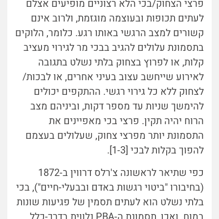
פרצי הצחוק/בכי הלא רצוניים מופיעים אצלם
לעתים תכופות ובעוצמה מוגזמת, ולרוב אינם
קשורים למצב הרגשי באותו רגע. כלומר, הלוקים
בתסמונת עלולים להגיב בבכי מר לגירוי מעציב
קלות, או לפרוץ בצחוק בלתי נשלט בתגובה
לאירוע שייחשב עצוב בעיני אחרים, או לבכות/
לצחוק ללא כל גירוי רגשי. ההתקפים יכולים
להימשך שניות עד מספר דקות, וביניהם מצב
הרוח יהיה תקין. פרצי בכי מאפיינים את
התסמונת יותר מפרצי צחוק, שעלולים בעצמם
להפוך בקלות לבכי [1-3].
כפי שתיאר לראשונה צ'רלס דרווין ב-1872
(בחיבורו "ביטוי רגשות באדם ובבעלי-חיים"), בכי
בלתי נשלט הוא לעתים תסמין של פגיעות שונות
במוח. ואכן, תסמונת ה-PBA נלווית בדרך-כלל