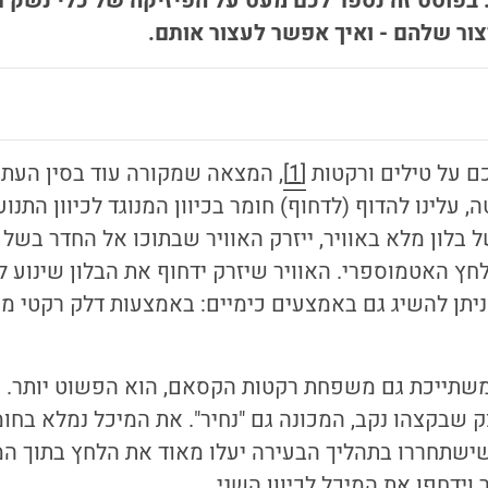
בפוסט זה נספר לכם מעט על הפיזיקה של כלי נשק ת
יצור שלהם - ואיך אפשר לעצור אותם.
ם על טילים ורקטות
[1]
, המצאה שמקורה עוד בסין העתי
עלינו להדוף (לדחוף) חומר בכיוון המנוגד לכיוון התנו
 בלון מלא באוויר, ייזרק האוויר שבתוכו אל החדר בשל
חץ האטמוספרי. האוויר שיזרק ידחוף את הבלון שינוע לכי
תן להשיג גם באמצעים כימיים: באמצעות דלק רקטי מו
 משתייכת גם משפחת רקטות הקסאם, הוא הפשוט יותר. 
 שבקצהו נקב, המכונה גם "נחיר". את המיכל נמלא בחומ
 שישתחררו בתהליך הבעירה יעלו מאוד את הלחץ בתוך המ
וידחפו את המיכל לכיוון השני.