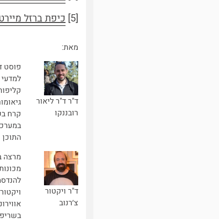
[5]
כיפת ברזל מיירטת 
מאת:
פוסט ד
למדעי 
קליפורנ
ד"ר ד"ר ליאור
גיאומור
רובננקו
קרח בק
במערכת
התוכן 
מרצה ב
מכונות
להנדסה
ד"ר ויקטור
ויקטור
צ׳רנוב
אווירו
בשריפה