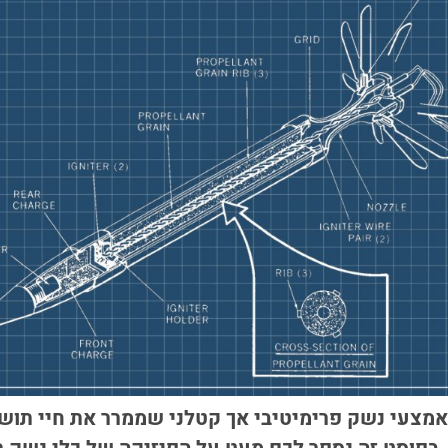
מצעי נשק פרימיטיבי אך קטלני שממרר את חיי תושב