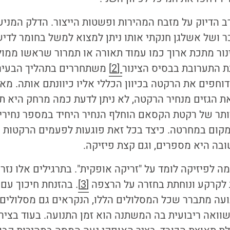
 הדיוק על מזבח המהירות ופשטות הייצור. הדלק המניע
 ושל אשלגן חנקתי אותו ניתן למצוא למשל בחומר לדישו
נור מתכת ארוך כמו עמוד תאורה או תמרור שראשו ממול
 התערובת בבסיס הצינור
[2]
משתחררים בתהליך הבעירה
וחפים את הרקטה בכיוון הכללי אליו כיוונתם אותה. מאח
יאת הגזים מנחיר הרקטה, לא ניתן לדעת כמה מרחק היא תע
ותר של רקטת הקסאם הוחלף הנחיר היחיד במספר נחירי
ום במחרטה. כיצד בכל זאת פוגעות לפעמים הרקטות וג
בה היא מספרים, וגם קצת פיזיקה.
מה לפיזיקה לומד על "זריקה אופקית". בתרגילים אלו נז
ת לקרקע ונוחתת בחזרה על הרצפה
[3]
. בהזנחת חיכוך עם 
עה מתברר שכל המסלולים הללו, הנקראים גם מסלולים 
וואה ריבועית בה המשתנה הוא זמן התנועה. בעוד בציר