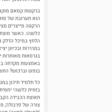
ברקטות קסאם מוקרב
הוא תערובת של סוכר
הרקטה מייצרים מצי
כלשהו. כאשר מוצתת
הלחץ במיכל הדלק וד
במהירות ובכיוון יצ
בגרסאות מאוחרות י
באמצעות מקדחה במק
בנפש וברכוש? התשו
כל תלמיד תיכון במג
בזווית כלשהי יחסי
תאוצת הכבידה הקבו
צורה של פרבולה; מש