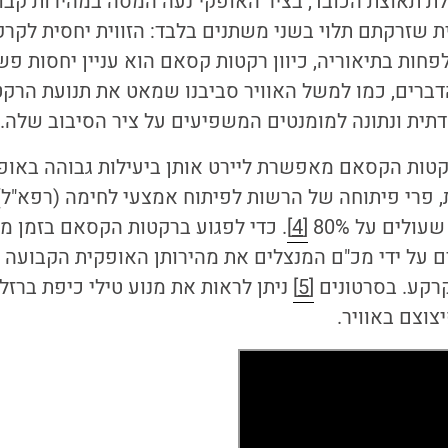
ת תאוצת הכובד, בציר האופקי נעה המסה במהירות קבו
 שזרקתם תלוי בשני משתנים בלבד: הזווית יחסית לקרק
פחות בתיאוריה, כיוון רקטות קסאם הוא עניין יחסות פש
דברים, כמו למשל האוויר סביבנו שמאט את תנועת הרק
דתית ונתונה למומנטים המשפיעים על ציר הסיבוב שלה.
קטות הקסאם מאפשרת ליירט אותן ביעילות גבוהה באופן
 פרי פיתוחה של הרשות לפיתוח אמצעי לחימה (רפא"ל), 
עולים על 80%
[4]
. כדי לפגוע ברקטות הקסאם בזמן מע
ם על ידי מכ"ם המנצלים את מהירותן האופקית הקבועה 
רקע. בסרטונים
[5]
ניתן לראות את מנוע טילי כיפת ברז
וצם באוויר.