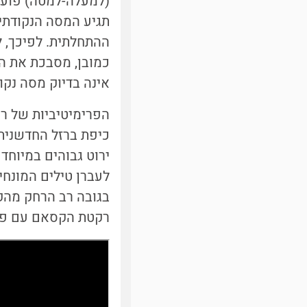
(למעלה-למטה) פועל
תגיע המסה הנקודתית
ההתחלתית. לפיכך, ל
כמובן, מסבכת את ה
אינה בדיוק מסה נקו
הפרימיטיביות של ר
כיפת ברזל החדשנית,
ירוט גבוהים במיוחד ש
לעברן טילים המונחי
בגובה רב הרחק מהק
רקטת הקסאם עם פיצ