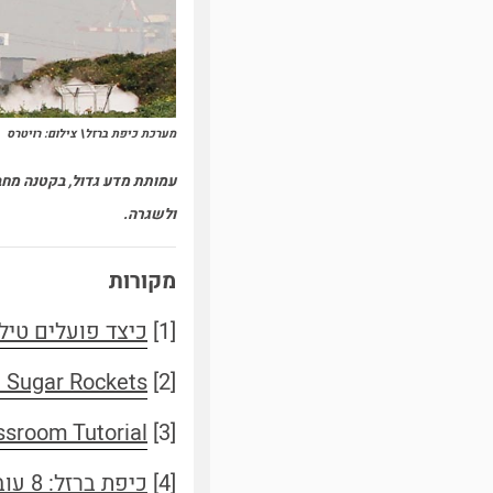
מערכת כיפת ברזל\ צילום: רויטרס
עמותת מדע גדול, בקטנה מח
ולשגרה.
מקורות
[1]
כיצד פועלים טילי
 Sugar Rockets
[2]
ssroom Tutorial
[3]
[4]
כיפת ברזל: 8 עובדות על המלכה האמיתית של "צוק איתן" - גלובוס