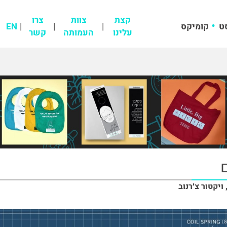
קצת
צוות
צרו
ט
קומיקס
EN
עלינו
העמותה
קשר
ויקטור צ׳רנוב