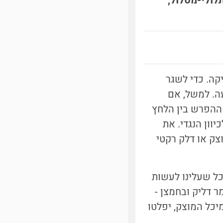
לולי-מסלול,
קה. כדי לשגר
עה. למשל, אם
 ההפרש בין הלחץ
וון הנגדי. את
צק או דלק רקטי
כל שעלינו לעשות
ר דליק ובחמצן -
יכל המוצק, יפלטו