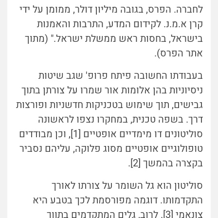
לחברה. הפרס, בגובה מיליון דולר, ממומן על ידי
קרן א.מ.נ. לקידום המדע, התרבות והאמנות
בישראל, בחסות ראש ממשלת ישראל." (מתוך
אתר הפרס).
בעבודתו החשובה פיתח פרופ' שגב שיטות
ניסיוניות בהן אלומות אור שמרו על צורתן בתוך
גבישים, תוך שימוש בטכניקות חדשניות ופורצות
דרך. בשפה טכנית, במחקרו נצפו לראשונה
סוליטונים דו מימדיים אופטיים [1], וכן מבודדים
טופולוגיים אופטיים מסוג פלוקה, עליהם נסביר
בקצרה בהמשך [2].
סוליטון הוא גל השומר על צורתו לאורך
התקדמותו. דוגמה מפורסמת לכך בטבע היא
צונאמי [3].
לרוב, גלים המתקדמים בתווך