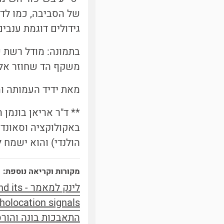
של הסביבה, כמו לד
גידולים דוגמת ענבים
בתמונה: מודל רשת 
משקף הד שחוזר אל 
מאת ידיד העמותה ומ
** ד"ר אריאן בונמן 
באקולוקציה וסאונד 
הולנדי) והוא ישמח ל
מקורות וקריאה נוספת:
לינק למ
cholocation signals
התאבכות בונה והור