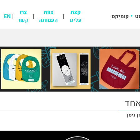
קצת
צוות
צרו
ט
קומיקס
EN
עלינו
העמותה
קשר
אחד
ן ניסן