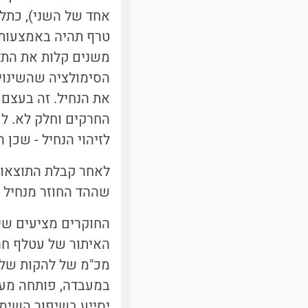
אחד של השני), כתל
טרף תהיה באמצעות 
משנים קלות את התד
הסימולציה שהשינוי
את הנחיל. זה בעצם 
החרקים וחלק לא. ל
לזיהוי הנחיל - שכן
לאחר קבלת התוצאות
שההד החוזר מנחיל 
החוקרים מציעים שימ
האיתור של עטלף חר
מכ"מ של להקות של 
במעבדה, פותחה מער
יסייע בשיפור השימוש