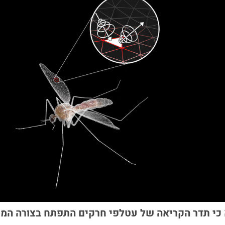
כי תדר הקריאה של עטלפי חרקים התפתח בצורה המי