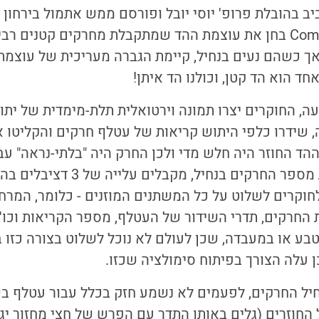
Computational Biology בחן את עוצמת ההד שמתקבלת מחרקים קטנים
אך כשהם נעים בנחיל, קיימת הגברה מעריכית של עוצמת 
ד הוא הד קטן, וכולנו הד איתן!
ה, החוקרים יצרו תמונה וירטואלית תלת-מימדית של יתו
 שידרו כלפי היתוש קריאות של עטלף חרקים והקליטו א
הד החוזר היה חלש מדי ולכן החרק היה "בלתי-נראה" עב
פעם שמכפילים את מספר החרקים בנחיל
וקרים לשלוט על כל המשתנים המוזנים - כלומר, המרחק
החרקים, תדרי השידור של העטלף, מספר הקריאות וכו'.
ע או במעבדה, שכן לעולם לא נוכל לשלוט בצורה כזו ב
 עלה הצורך בפיתוח סימולציה שכזו.
ל החרקים, לפעמים לא נשמע חזק בכלל עבור עטלף ב
 החוזרים (גלים באותו התדר עם הפרש של חצי מחזור י