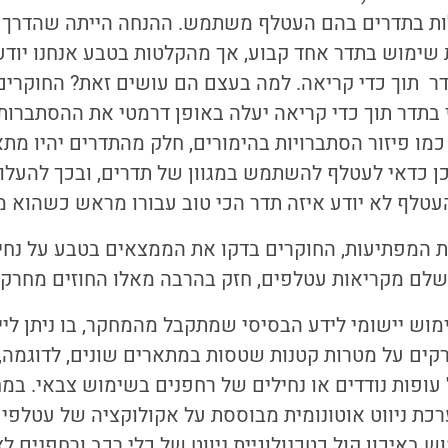
ות בתדרים בהם העטלף משתמש. ההנחה הייתה שהדרך ה
שימוש בתדר אחד קבוע, אך מהקלטות בטבע אנחנו יוד
ר תוך כדי קריאה. למה בעצם הם עושים זאת? החוקרי
 בתדר תוך כדי קריאה יעלה באופן דרמטי את ההסתברו
כמו פיזור הסתברויות בהימורים, חלק מהתדרים יהיו מת
כן כדאי לעטלף להשתמש במגוון של תדרים, ובכך להעל
 העטלף לא יודע איזה תדר הכי טוב עבורו מראש כשהוא מ
 המפתיעות, החוקרים בדקו את הממצאים בטבע על נחיל
שלם מקריאות עטלפים, חזק בהרבה מאלו החוזים מחרק ב
וש יישומי לידע הבסיסי שמתקבל מהמחקר, בו ניתן לי
קים על מטרות קטנות שטסות במתארים שונים, לדוגמה,
עופות נודדים או נחילים של רחפנים בשימוש צבאי. ב
כת ניווט אוטונומית מבוססת על אקולוקציה של עטלפים
 באיכון קול כטכנולוגיית ניווט של כלי רכב ורחפנים לצו