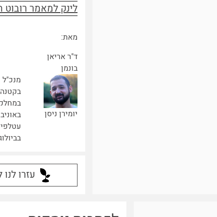
לינק למאמר רובוט העטלף - estrial bat-like acoustic robot
מאת:
ד"ר אריאן
בונמן
מנכ"ל ע
בקטנה" 
במחלקה
יומירן ניסן
באוניב
עטלפים
בביולוג
עזרו לנו 