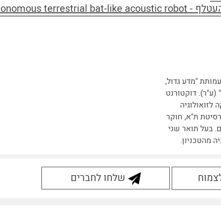
A fully autonomous terr
מותת "מדע גדול,
(ע"ר). דוקטורנט
 לזואולוגיה
רסיטת ת"א, חוקר
. בעל תואר שני
יה מהטכניון.
לצמוח
שלחו לחברים