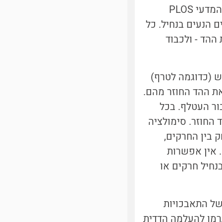
שנעשה באונ' תל-אביב בהובלת פרופ' יוסי יובל ופורסם ממש אתמול בירחון המדעי PLOS
 רבים הנעים בנחיל. כל
ההד - ולכבוד
ש (כדוגמה לטרף)
ת ההד החוזר מהם.
ור העטלף. בכל
, מקבלים עלייה של 3 דציבלים בהד החוזר. סימולציה
 בין החרקים,
 אין אפשרות
נחיל חרקים או
של התאבכויות
גרמו להעלמה הדדית