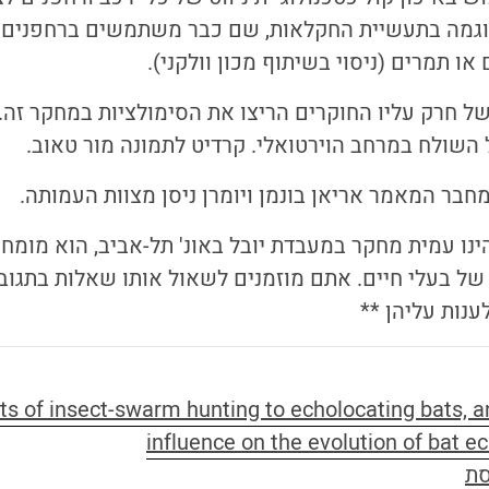
וגמה בתעשיית החקלאות, שם כבר משתמשים ברחפנים 
 או תמרים (ניסוי בשיתוף מכון וולקני).
של חרק עליו החוקרים הריצו את הסימולציות במחקר ז
השולח במרחב הוירטואלי.
קרדיט לתמונה מור טאוב.
חבר המאמר אריאן בונמן ויומרן ניסן מצוות העמותה.
הינו עמית מחקר במעבדת יובל באונ' תל-אביב, הוא מומחה
של בעלי חיים. אתם מוזמנים לשאול אותו שאלות בתגובו
ענות עליהן **
אמר -  of insect-swarm hunting to echolocating bats, and its
influence on the evolution of bat e
סת