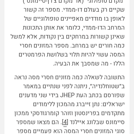
"מקדם טופולוגי" (או "מקדם צ'רן-סיימונס")
שקיים רק בעולם דו-ממדי. מספר זה קשור
לאופן בו מודדים מאפיינים טופולוגיים של
המרחב הדו-ממדי, כלומר את אותן התכונות
שאינן קשורות במרחקים בין נקודות, אלא למשל
כמה חורים יש במרחב. מספר המזונים חסרי
המסה עשוי להיות תלוי בשלושת הפרמטרים
הללו - מה שמסבך את הבעיה.
התשובה לשאלה כמה מזונים חסרי מסה נראה
ב״שטוחלנדיה״, ניתנה לפני שנתיים במאמר
שפורסם בכתב העת JHEP בידי שני מדענים
ישראלים: נתן זייברג מהמכון ללימודים
מתקדמים בפרינסטון וזוהר קומרגודסקי ממכון
סיימונס שבלונג איילנד [
4
]. הם מצאו שמספר
סוגי המזונים חסרי המסה הוא פעמיים מספר