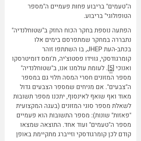
ה"טעמים" בריבוע פחות פעמיים ה"מספר
הטופולוגי" בריבוע.
הפתעה נוספת בחקר הכוח החזק ב"שטוחלנדיה"
נתבררה במחקר שמתפרסם בימים אלו
בכתב-העת JHEP, בו השתתפו זוהר
קומרגודסקי, גווידו פסטוצ'יה, ת'ומס דומיטרסקו
ואנוכי [
5
]. לעומת עולמנו אנו, ב"שטוחלנדיה"
מספר המזונים חסרי המסה תלוי גם במספר
ה"צבעים". אם מניחים שמספר הצבעים גדול
מאוד ואף שואף לאינסוף, יתכנו מספר תשובות
לשאלת מספר סוגי המזונים (בעגה המקצועית
"פאזות" שונות): מספר התשובות הוא פעמיים
מספר ה"טעמים" ועוד אחד. התוצאה שמצאו
קודם לכן קומרגודסקי וזייברג מתקיימת באופן