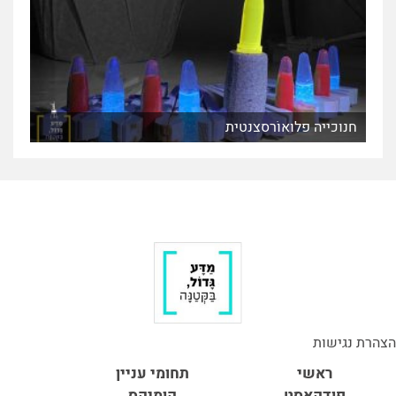
חנוכייה פלוּאוֹרסצנטית
הצהרת נגישות
ראשי
תחומי עניין
פודקאסט
קומיקס