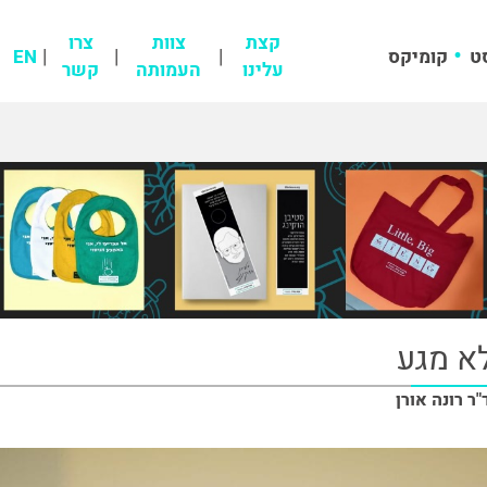
קצת
צוות
צרו
ט
קומיקס
EN
עלינו
העמותה
קשר
א מגע
"ר רונה אורן