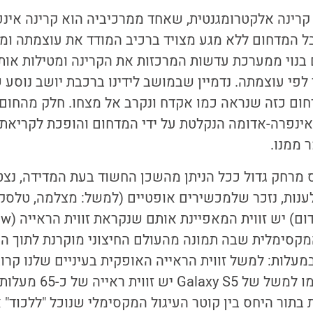
 קרינה אלקטרומגנטית, שאחד ממרכיביה הוא קרינה אינפ
אבל המדחום ללא מגע מצויד ברכיב המודד את עוצמתה ומ
בנוי ממערכת עדשות המרכזות את הקרינה ומטילות אותה
פי עוצמתה. נדמיין שבמושב לידינו ברכבת יושב נוסע 
חום כזה שנראה כמו אקדח ונקרב אל מצחו. חלק מהחום 
אינפרה-אדומה הנקלטת על ידי המדחום והופכת לקריאת
 ממנו.
ס מרחק גדול ככל הניתן מהשכן החשוד בעת המדידה, נצטר
לענות, נזכר שלמכשירים אופטיים (למשל: מצלמה, טלסקו
ת המקסימלית שבה תמונה מהעולם החיצוני מוקרנת לתוך ה
 זווית ראייה של כ-65 מעלות
ת בתור היחס בין קוטר העיגול המקסימלי שנוכל "ללכוד" 