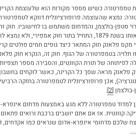
 טמפרטורה כשיש מספר מקורות הוא שלעוצמת הקרינה
ורה: נמצא שהעוצמה פרופורציונלית דווקא לטמפרטורה 
רוי סטפן-בולצמן, והמדחום משתמש בו לחישוביו. חוק זה
הפיזיקאים שמצאו אותו בשנת 1879, התחיל בתור חוק אמפירי, ו
יקאי מקס פלאנק חוק המתאר כיצד גופים חמים פולטים קרי
זו תלויה בטמפרטורה של הגוף. חוק זה, הנקרא חוק פלאנ
ה לפיתוחה של תורת הקוונטים, והסבירה מספר תצפיות
וק פלאנק מראה שסך כל הקרינה, כאשר לוקחים בחשבון 
טגרציה), אכן פרופורציונלית לטמפרטורה בחזקה הרביעי
-בולצמן
[2]
.
תן למדוד טמפרטורה ללא מגע באמצעות מדחום אינפרא-א
זיקה קוונטית. אז אם אתם יושבים ברכבת ורואים פתאום 
מצח שלכם מדחומי אינפרא-אדום שנראים כמו אקדחים, ד
..