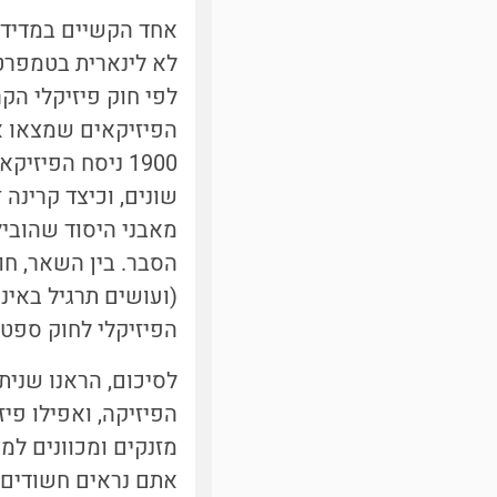
אחד הקשיים במדידת
לא לינארית בטמפרט
לפי חוק פיזיקלי הק
1900 ניסח הפיז
שונים, וכיצד קרינה 
מאבני היסוד שהוביל
הסבר. בין השאר, ח
(ועושים תרגיל באינ
הפיזיקלי לחוק ספטן
לסיכום, הראנו שני
הפיזיקה, ואפילו פי
מזנקים ומכוונים ל
אתם נראים חשודים..