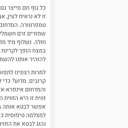
כל גוף חם מייצר גם
זו לא נראית לעין, 
טמפרטורה. המדחום 
שמזרים זרם חשמלי ל
חולה. נשלוף מיד מד
במצח הופך לקרינת 
להזהיר אותנו להשמר
למרות רצונינו לתפו
קרובים. מדוע? כדי 
זווית זו היא הזווי
למצלמה טיפוסית כמו למשל של Galaxy S5 יש
נהוג לבטא את הזווי