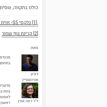
כולנו בתקווה, שסיו
[1] גלקסי S5- זווית הראייה
[2] קרינת גוף שחור
מאת:
מהנדס 
בתחום 
דורון
אורנשטיין
צוות ב
לאסטרו
ד"ר רונה אורן
ראשון 