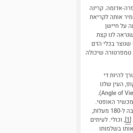
רה-אדומה. קרינה
מיר אותה לקריאת
 על חיישן
שנראה לנו קצת
שנוצר בכלי הדם
 טמפרטורה שיכולה
ך להיות די
פ, העין שלנו
והמדחום אינפרא-אדום) יש זווית המאפיינת אותם שנקראת זווית הראייה (Angle of View).
מכשיר האופטי.
אפשר לבטא אותה במעלות: למשל זווית הראייה האופקית בעיניים שלנו קרובה ל-180 מעלות,
[1]
, וכולי. לעיתים
אותו בשלמותו