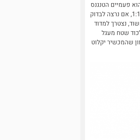
הוא פעמיים הטנגנס
של מחצית זווית הראייה – ראו ציור באתר). למשל, עבור מדחום שבו היחס 1:15, אם נרצה לבדוק
וד, נצטרך למדוד
שת המדחום תלכוד שטח מעגל
כיוון שהמכשיר יקלוט