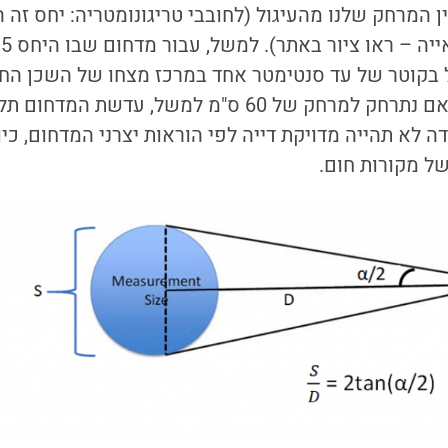
 המרחק שלנו מהעיגול (לחובבי טריגונומטריה: יחס זה 
ל בקוטר של עד סנטימטר אחד במרכז מצחו של השכן החש
במרחק עד 15 ס"מ. אם נתרחק למרחק של 60 ס"מ למשל, עד
 והמדידה לא תהייה מדויקת דייה לפי הוראות יצרני המדחום, 
ל מקורות חום.