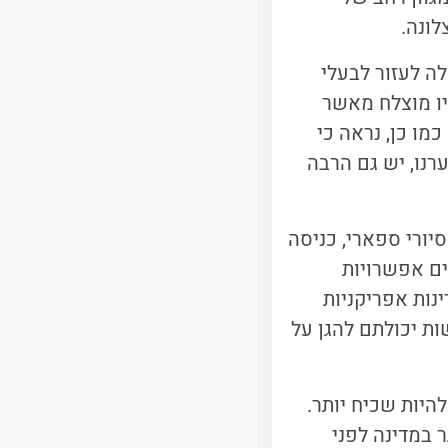
לונה.
ה לעזור לבעלי
יו מוצלח מאשר
עברו, ייתכן בגלל שיש פחות הפרעה אנושית על החופים הסגורים [2]. כמו כן, נראה כי
מכוניות בכבישים [3]. עם זאת, לצערנו, יש גם הרבה
יורי ספארי, כניסה
ים אפשרויות
נות אפריקניות
ות יכולתם להגן על
היות שכיח יותר.
 במדינה לפני