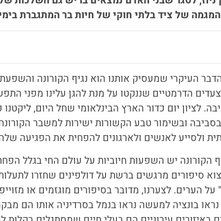
 ניוז, לסגר שבני האדם נמצאים בו יש גם השלכות שלי
המגמה של ציד בלתי חוקי של חיות בר המתגברת בימים
הדבר העיקרי שמעסיק אותנו הוא נגיף הקורונה והשפעתו
לצעדים הדרמטיים שננקטו על מנת להגן עלינו מפני התפש
ה. לציון יום כדור הארץ הבינלאומי שחל היום, ליקטנו כ
סביבה ובשימור טבע הקשורות ישירות למשבר הקורונה.
תית ולסייע לאנשים ולארגונים להפחית את הפגיעה שלה
 הקורונה יש השפעות חיוביות על עולם החי בגלל הפח
צוא סיפורים מרגשים ברשת על דולפינים שחזרו לתעלות ב
ל הערים. לצערנו, מדובר בסיפורים מוגזמים או מזוייפי
 באיזורים עירוניים הם בעלי חיים שמסתגלים בקלות למ