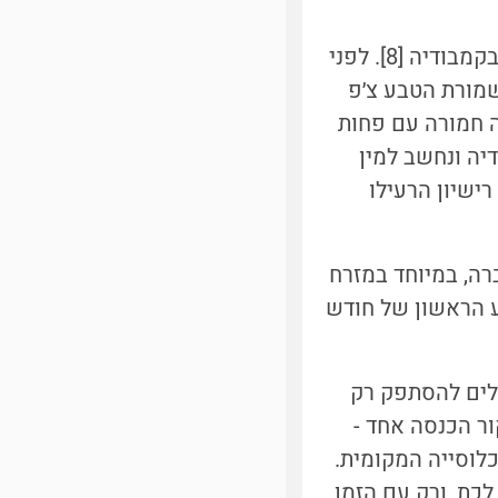
דוגמה נוספת למגמה של ציד בלתי חוקי של מינים בסכנת הכחדה נצפתה גם בקמבודיה [8]. לפני
מורת הטבע צ׳פ
נת הכחדה חמורה עם פחות
דיה ונחשב למין
ישיון הרעילו
רה, במיוחד במזרח
שיון רק בשבוע הראשון של חודש
ולים להסתפק רק
מך אך ורק על מקור הכנסה אחד -
לוסייה המקומית.
לכת, ורק עם הזמן