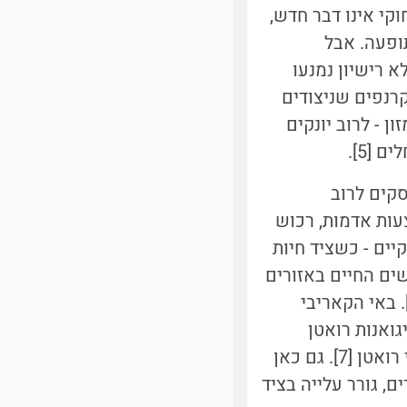
שכנה, ניצודו לפחות שישה [4]. ציד לא חוקי אינו דבר חדש,
ופעה. אבל
א רישיון נמנעו
קרנפים שניצודים
 - לרוב יונקים
 [5].
קים לרוב
עות אדמות, רכוש
ים - כשציד חיות
ים החיים באזורים
פיים, בהם ציד חיות בר ומכירת בשרן בשווקים מקומיים הוא דבר נפוץ [6]. באי הקאריבי
 איגואנות רואטן
), הנמצאות בסכנת הכחדה וחיות רק על האי רואטן [7]. גם כאן
, גורר עלייה בציד