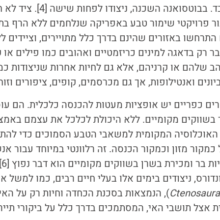
שלושה שבועות בלבד. בבוטסואנה ה
ור פרויקטי שימור טבע באפריקה שנלחמים ללא הרף בת
התרחשו באזורים שהינם בדרך כלל מתויירים, וציידים לל
ר רק בדאגה למינים כריזמטיים ואהובים כמו פילים או 
ב שלהם או קרניהם, אלא גם לחיות אחרות שניצודות כמזון
נים ואנטילופות, אך גם מכרסמים, קופים, ציפורים וזוחלים
ים כפריים יש אופציות מעטות להכנסה כלכלית. הם עוס
בשווקים מקומיים. ללא היכולת לכלכל את עצמם באמצ
 האוכלוסיה המקומית למשאבי הטבע הסמוכים כדי להתקי
קור מזון וכמקור הכנסה. זה רלוונטי במיוחד עבור אנש
טרו
(Roatan) בהונדורס, ניצודים בימים אלו בעלי חיים רבים, כמו למשל
Ctenosaura
 אצל תושבי האי, המסתמכים בדרך כלל על ביקורי תיירים