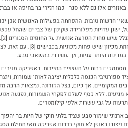
אזורים אלו גם ללא סגר - כמו חזירי בר בחיפה או בברצ
 שאין חדשות טובות. ההפחתה בפעילות האנושית אכן יכול
ל, ישנן עדויות מפלורידה שקינון של צבי ים שהחל עכש
בשנים 
תמותה מדריסות פוחתת מכיוון שיש פחות 
במדינות היותר עניות, אך עשירות במשאבי טבע.
מסתמכים רבות על תעשיית התיירות. באפריקה מניבים ס
יד ספורטיבי הכנסה כלכלית יציבה לאותן שמורות, ויוצר
ם המקומיים. אך כיום, בצל הקורונה, נמצאות הרבה מדי
א מגיעים. ללא כסף לשלם לפקחי השמורות, נפגעה אנוש
עות על גבי עשרות אלפי קילומטרים.
ארגוני שימור טבע שציד בלתי חוקי של חיות בר יהפוך ל
ניצודו באופן לא חוקי בדרום אפריקה מאז תחילת הסגר