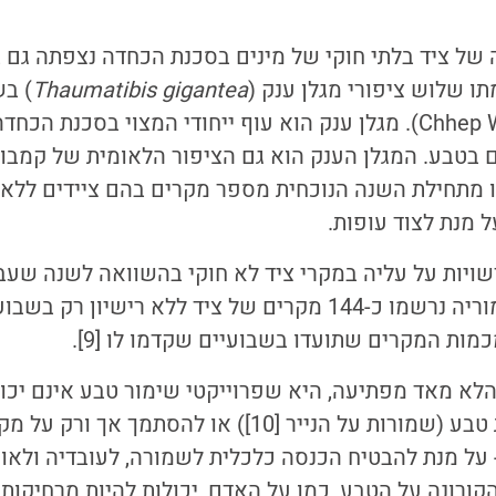
תו שלוש ציפורי מגלן ענק (
Thaumatibis gigantea
) בש
(Chhep Wildlife Sanctuary). מגלן ענק הוא עוף ייחודי המצוי בסכ
וגרים בטבע. המגלן הענק הוא גם הציפור הלאומית של קמבו
ו מתחילת השנה הנוכחית מספר מקרים בהם ציידים ללא ר
ל מנת לצוד עופות.
רשויות על עליה במקרי ציד לא חוקי בהשוואה לשנה שעב
המדינה. במחוז פרימוריה נרשמו כ-144 מקרים של ציד ללא רי
מות המקרים שתועדו בשבועיים שקדמו לו [9].
הלא מאד מפתיעה, היא שפרוייקטי שימור טבע אינם יכ
בלהכריז על שמורות טבע (שמורות על הנייר [10]) או להסת
 על מנת להבטיח הכנסה כלכלית לשמורה, לעובדיה ולאוכ
ורונה על הטבע, כמו על האדם, יכולות להיות מרחיקות 