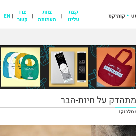
קצת
צוות
צרו
ט
קומיקס
EN
עלינו
העמותה
קשר
מתהדק על חיות-הבר
 סלבנקו