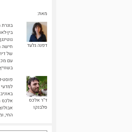
מאת:
בוגרת 
בין-לא
גוטינגן
דפנה גלעד
חישה מ
של דיה
עם מכו
בשוויץ.
פוסט-ד
למדעי 
באוניב
ד"ר אלכס
אלכס ח
סלבנקו
אבולוצ
החי, ו