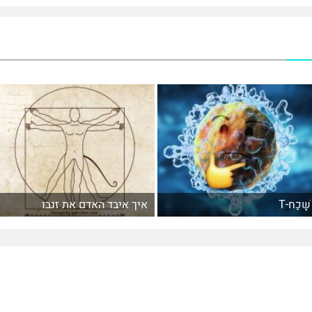
שָׁכַח-T
איך איבד האדם את זנבו