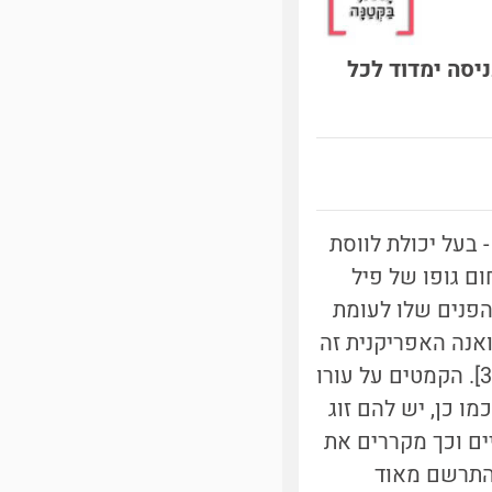
ניסה ימדוד לכל
 בעל יכולת לווסת
ום גופו של פיל
. כבעל חיים גדול, שטח הפנים שלו לעומת
ואנה האפריקנית זה
עלול להיות בעייתי, במיוחד לאור העובדה שלפילים כמעט ואין בלוטות זיעה [3]. הקמטים על עורו
הפיל מגדילים את שטח הפנים ומסייעים באיבוד חום לסביבה [4]. כמו כן, יש להם זוג
יים וכך מקררים את
 התרשם מאוד