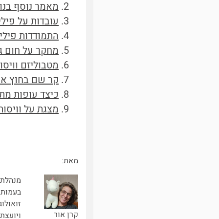
מאמר נוסף בנו
עובדות על פילי
התמודדות פילי
מחקר על חום ג
מטבוליזם וויסו
קר שם בחוץ אי
כיצד עופות מת
מצגת על וויסות
מאת:
מנהלת 
בעמותת 
זואולוג
קרן אור
ויועצת 