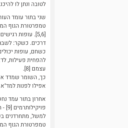
לטובה ונתן לו להיכנ
שני בתור עומד העור
[5,6]. עופות רגי
כשחם, עופות יכולים
להפחית פעילות, לדא
עצמם [8].
כך, השומר שמדד את 
אפילו לפנות למד"א.
אחרון בתור עמד נח
פויק
למשל, מתחרדנים בש
טמפרטורת הגוף הממו