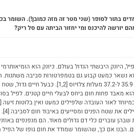
דים בתור לסופר (שני מטר זה מזה כמובן!). השומר בכ
הם יורשה להיכנס ומי יחזור הביתה עם סל ריק?
ל, היונק היבשתי הגדול בעולם. כיונק הוא הומיאותרמי -
הוא נשאר כמעט קבוע גם בטמפרטורות סביבה משתנות.
ח
אפריקני בוגר נע בין 35.9 ל-37.2 מעלות צלזיוס [1,2]
הוא מאבד פחות חום ביחס לבעלי חיים קטנים. לפיל בסו
העבה של 
ת שבהן עוברים כלי דם גדולים מאוד. הם מנפנפים באוזנ
ם. הבנו אם כך, שהשומר שמודד את חום גופו של הפיל