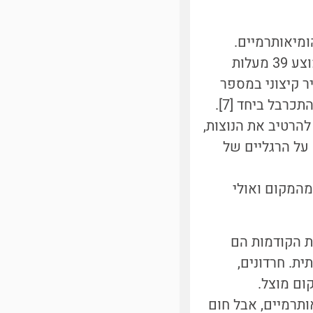
ומיאותרמיים.
טמפרטורת הגוף הממוצעת שלהם נעה בין 37.7 ל- 43.5 מעלות צלזיוס, ובממוצע 39 מעלות
יר קיצוני במספר
דרכים. כשקר: לשבת ולהחביא את הרגליים מתחת לגוף, לסמור את הנוצות, להתכרבל ביחד [7].
להרטיב את הנוצות,
על הרגליים של
מהמקום ואולי
ת הקודמות הם
גותית. חרדונים,
ום מוצל.
ותרמיים, אבל חום