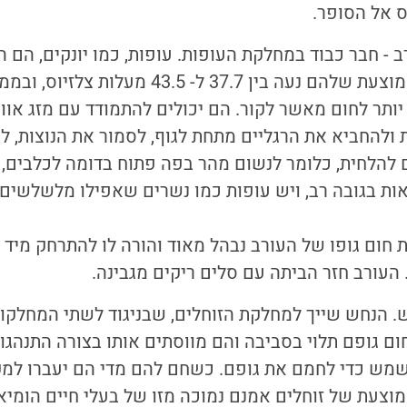
ס אל הסופר.
ב - חבר כבוד במחלקת העופות. עופות, כמו יונקים, הם ה
שים יותר לחום מאשר לקור. הם יכולים להתמודד עם מזג אוו
 להלחית, כלומר לנשום מהר בפה פתוח בדומה לכלבים, 
ות בגובה רב, ויש עופות כמו נשרים שאפילו מלשלשים 
חום גופו של העורב נבהל מאוד והורה לו להתרחק מיד 
 העורב חזר הביתה עם סלים ריקים מגבינה.
ש. הנחש שייך למחלקת הזוחלים, שבניגוד לשתי המחלקו
ילותרמים [9] - חום גופם תלוי בסביבה והם מווסתים אותו בצורה התנה
מש כדי לחמם את גופם. כשחם להם מדי הם יעברו למק
צעת של זוחלים אמנם נמוכה מזו של בעלי חיים הומיא