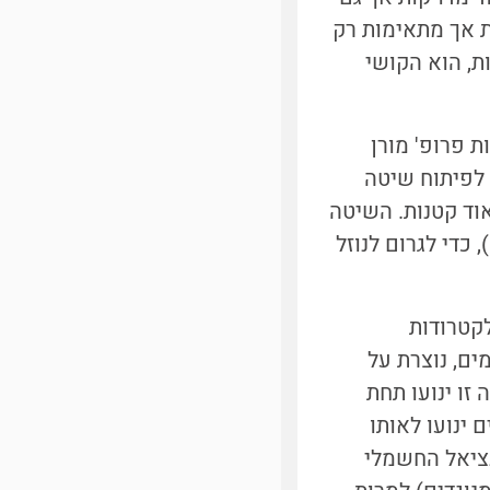
ת אך מתאימות רק
, הוא הקושי
ת פרופ' מורן
ה, הוביל לפיתוח שיטה
וד קטנות. השיטה
משת בתופעה שנקראת זרימה אלקטרואוסמוטית (עליה כתבנו בעבר [1]), כדי לגרום לנוזל
קטרודות
ם, נוצרת על
ה" [1], ומטענים בשכבה זו ינועו תחת
ינועו לאותו
נציאל החשמלי