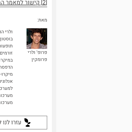
[2] קישור למאמר המקורי
מאת:
ולרי ה
בוסטון
תופעות
פרופ' ולרי
זורמים,
פרומקין
במיקרו
הדפסת 
מיקרו-כ
אנלוגים
למערכו
מערכות
מערכות 
עזרו לנו 