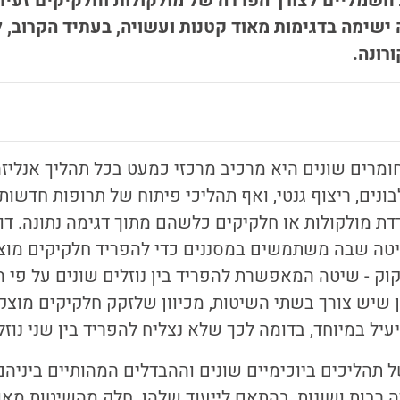
מליים לצורך הפרדה של מולקולות וחלקיקים זעירים
ישימה בדגימות מאוד קטנות ועשויה, בעתיד הקרוב, ל
רונה.
חומרים שונים היא מרכיב מרכזי כמעט בכל תהליך אנליזה 
בונים, ריצוף גנטי, ואף תהליכי פיתוח של תרופות חדשו
דת מולקולות או חלקיקים כלשהם מתוך דגימה נתונה. ד
שיטה שבה משתמשים במסננים כדי להפריד חלקיקים מוצק
קוק - שיטה המאפשרת להפריד בין נוזלים שונים על פי
 שיש צורך בשתי השיטות, מכיוון שלזקק חלקיקים מוצק
יעיל במיוחד, בדומה לכך שלא נצליח להפריד בין שני נוזל
תהליכים ביוכימיים שונים וההבדלים המהותיים ביניה
רבות ושונות, בהתאם לייעוד שלהן. חלק מהשיטות מאוד