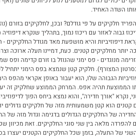
רים יכולים לגרום למטענים לנוע לכיוונים שונים (ואף מ
ותו השדה האחיד.
הפריד חלקיקים על פי גודלם? ובכן, לחלקיקים בזורם (נוזל
וז גבוה לאזור עם ריכוז נמוך, בתהליך שנקרא דיפוזיה (
את דיפוזיביות והיא מושפעת מאד מגודל החלקיקים - ח
כה יותר מחלקיקים קטנים. כעת, דמיינו תעלה ארוכה וצרה
זרימה מנוגדים - פס ימני שהנוזל בו זורם קדימה ופס שמ
סרטון המצורף). חלקיק קטן שנמצא בפס הימני יתחיל ל
וזיביות הגבוהה שלו, הוא יעבור באופן אקראי מהפס הי
תו הממוצעת תהיה אפס. המרחק הממוצע שחלקיק זה יעב
, נקרא "אורך חדירה", והוא נמצא ביחס הפוך לדיפוזיביו
קטנים הוא קטן משמעותית מזה של חלקיקים גדולים יו
חדירה של החלקיקים הגדולים בדגימה וגדול מזה של הח
ם להפרדה מלאה בין שני סוגי החלקיקים. זאת מכיוון ש
השני של התעלה, בזמן שכל החלקיקים הקטנים יעצרו בס