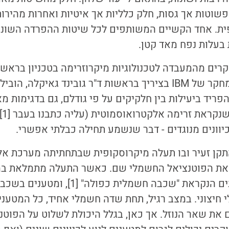
שוטות אך גסות, חלק כלליות אך איטיות ואחרות מהירו
ת. אחד הקשיים המשותפים לכל שיטות ההפרדה השונות
בעלות נפח מאד קטן.
קרים מהמעבדה לטכנולוגיות מיקרוזרימה בטכניון בראשו
ברקוביץ', ומעבדות מחקר של IBM בציריך בראשות ד"ר גובינד גאיקל
ד ביעילות בין חלקיקים על פי גודלם, גם בדגימות מא
משת
 כיוונים מנוגדים - דבר שנשמע תחילה כבלתי אפשרי.
קן זעיר ובו תעלה מיקרוסקופית שבתחתיתה מערכת אל
ת הפוטנציאל החשמלי שם. כאשר התעלה מתמלאת במי
רצפתה שכבת מטענים הנקראת "שכבה חשמלית כפול
צוני. במצב רגיל, תחת שדה חשמלי אחיד, כל המטענים 
הם את שאר הנוזל. אך כאן, בגלל היכולת לשלוט על הפוט