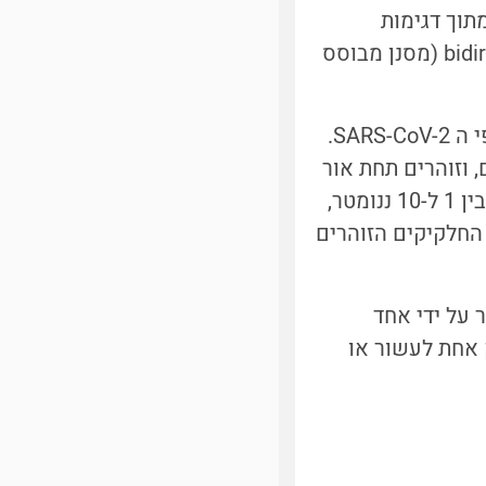
תוך דגימות
קטנטנות, מה שהוביל את החוקרים לקרוא להתקן החדש bidirectional flow filter (מסנן מבוסס
אחד השימושים הפוטנציאלים לשיטה החדשה הוא ניטור מהיר ויעיל של נגיפי ה SARS-CoV-2.
, וזוהרים תחת אור
באורך גל מסוים. מכיוון שקוטר הנגיף הוא כ-100 ננומטר, וגודל הסמנים הוא בין 1 ל-10 ננומטר,
החלקיקים הזוהרים
ב העת היוקרתי Angewandte Chemie, והוגדר על ידי אחד
אחת לעשור או