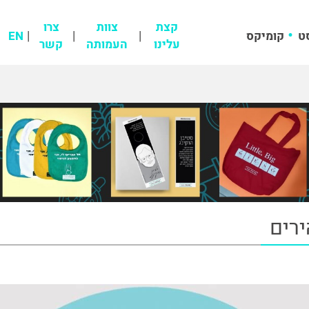
קצת
צוות
צרו
ט
קומיקס
EN
עלינו
העמותה
קשר
רים