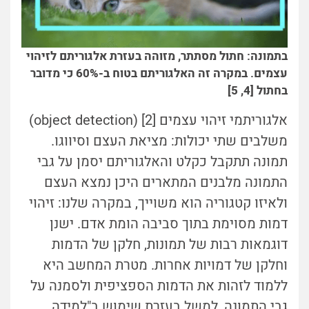
בתמונה: חתול מסתתר, מזוהה בעזרת אלגוריתם לזיהוי
עצמים. במקרה זה האלגוריתם בטוח ב-60% כי מדובר
בחתול [4, 5]
אלגוריתמי זיהוי עצמים [2] (object detection)
משלבים שתי יכולות: מציאת העצם וסיווגו.
תמונה תתקבל כקלט והאלגוריתם יסמן על גבי
התמונה מלבנים המתארים היכן נמצא העצם
ולאיזו קטגוריה הוא משוייך, במקרה שלנו: זיהוי
דמות מסוימת בתוך סביבה הומת אדם. ישנן
דוגמאות רבות של תמונות, חלקן של הדמות
וחלקן של דמויות אחרות. מטרת המחשב היא
ללמוד לזהות את הדמות הספציפית ולסמנה על
גבי התמונה, למשל בעזרת שימוש ב"למידה