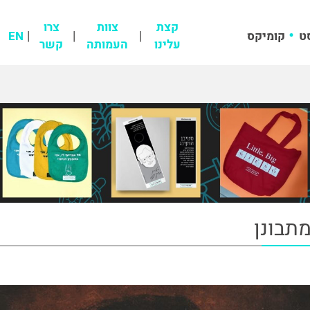
קצת
צוות
צרו
ט
קומיקס
EN
עלינו
העמותה
קשר
מתבונן