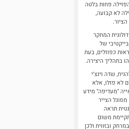
ונה אקזוטרופיה (Exotropia). עם זאת, הפזילה פחות בלטה
לה לא קבועה,
הציור.
דולוגית המחקר
בייקטיבי של
ראות כפוזלים, בעת
ו בתהליך היצירה.
יח, שדה וינצ'י
 לא פזלו, אלא
ייה "מעדיפה" מידע
מסוגל הצייר
נטית תראה
תקיימת משום
רחק ובזווית ולכן