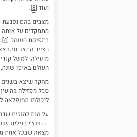
ועוד [
3
].
מצבים בהם נפגעת של
מתמקדים על אותה ה
בתפיסת העומק [
4
].
הצייר מתאר סיטואצי
מועילה. למשל קנדינ
העולם באופן שונה, וא
מחקר שיצא בשנים ה
סבל מפזילה בה עין 
ליכולתו המופלאה לת
על מנת להוכיח שדה 
דה וינצ'י בגילים שונ