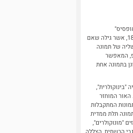
ופסיס"
(Stereopsis). המונח נטבע על ידי המדען האנגלי צ'ארלס וויטסטון בשנת 1838, אשר גילה שאם
שליה של תמונה
פ, המאפשר
נן בתמונה אחת
"בינוקולרית",
-6 ס"מ אחת מהשנייה. האור המוחזר
תמונות המתקבלות
מונה תלת ממדית
ם "מונוקולרים",
גבי הרשתית, הצללה