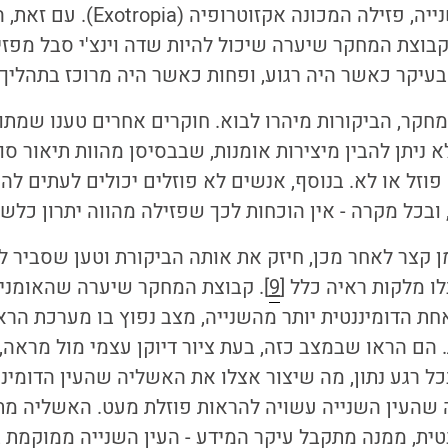
האוזן ביחס לעין השנייה, פזילה המכ
קבוצת המחקר שיערה שיכול להיות שדה וינצ'י סבל מפזי
עיקר כאשר היה רגוע, ופחות כאשר היה מרוכז בתהליך 
קר, הביקורות מיהרו לבוא. חוקרים אחרים טענו שמתו
לא ניתן להבין מיצירות אומנות, שבבסיסן מהוות תיאור סו
וזל או לא. בנוסף, אנשים לא פוזלים יכולים לעתים לה
בכל מקרה - אין הוכחות לכך שפזילה מהווה יתרון כלשה
 קצר לאחר מכן, חיזק את אותה הביקורת וטען שסביר להנ
ו מלקות ראיה כלל [
9
]. קבוצת המחקר שיערה שהאומנים
אחת הדומיננטית יותר מהשנייה, מצב נפוץ בו מערכת הרא
 הם הראו שבמצב כזה, בעת ציור דיוקן עצמי מול מראה, 
כל רגע נתון, מה שיצור אצלו את האשליה שהעין הדומינ
 שהעין השנייה עשויה להראות פוזלת מעט. האשליה מ
טית, ממנה מתקבל עיקר המידע - העין השנייה ממוקמת במ