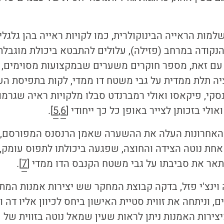
מות הראייה הבינוקולרית, כמו לקויות ראייה בהן גלגלי 
נקודה במרחב (פזילה), עלולים להתבטא ביכולת מוגבלת
 עם זאת, מספר חוקרים משערים שבמקצועות מסוימים, כ
ה תלת ממדית על גבי משטח דו ממדי, לקות בתפיסת העו
סקי, פיקאסו ואולי רמברנדט סבלו מלקויות ראיה שגרמ
ולי בזכותן לצייר באופן כל כך ייחודי [
6
,
5
].
אחרונות העלה את ההשערה שאמן הרנסנס המפורסם, לאו
אחת נוטה הצידה והחוצה, שפגעה ביכולתו לתפוס עומק, 
אר את סביבתו על גבי משטח הקנבס הדו ממדי [
7
].
וינצ'י פזל, בדקה קבוצת המחקר שש יצירות אמנות המת
ים, וניתחה את זווית סטיית האישון ביחס לכיוון אליו דה וי