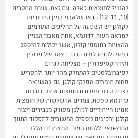
להוביל לתוצאות כאלה. עם זאת, שורת מחקרים
[
10
,
11
,
12
] הראו שלאבני בניין הייחודיות
לקולגן יש השפעה על תהליכים התורמים
למראה העור. לדוגמא, אחת מאבני הבניין
המצויות בתוספי קולגן, אשר יכולות להיספג
במעי ולהגיע לזרם הדם – צמד של פרולין
והידרוקסיפרולין – מצליחה לגרום
לפיברובלסטים להתחלק מהר יותר ולהפריש
פחות חומרים מפרקי קולגן, גם בהשוואה
לצריכה של תערובת חומצות אמינו בודדות.
כדוגמא נוספת, צמדים או שלשות של חומצות
אמינו הייחודיים לקולגן מפורק מגבירים ייצור
קולגן ורכיבים נוספים החשובים לתפקוד התווך
החוץ-תאי וללחות העור. המאמרים הללו
משערים, עם זאת, שהשפעות דומות יתקבלו גם