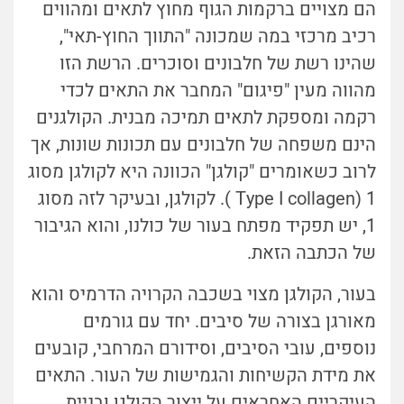
הם מצויים ברקמות הגוף מחוץ לתאים ומהווים
רכיב מרכזי במה שמכונה "התווך החוץ-תאי",
שהינו רשת של חלבונים וסוכרים. הרשת הזו
מהווה מעין "פיגום" המחבר את התאים לכדי
רקמה ומספקת לתאים תמיכה מבנית. הקולגנים
הינם משפחה של חלבונים עם תכונות שונות, אך
לרוב כשאומרים "קולגן" הכוונה היא לקולגן מסוג
1 (
Type I collagen
). לקולגן, ובעיקר לזה מסוג
1, יש תפקיד מפתח בעור של כולנו, והוא הגיבור
של הכתבה הזאת.
בעור, הקולגן מצוי בשכבה הקרויה הדרמיס והוא
מאורגן בצורה של סיבים. יחד עם גורמים
נוספים, עובי הסיבים, וסידורם המרחבי, קובעים
את מידת הקשיחות והגמישות של העור. התאים
העיקריים האחראים על ייצור הקולגן ובניית