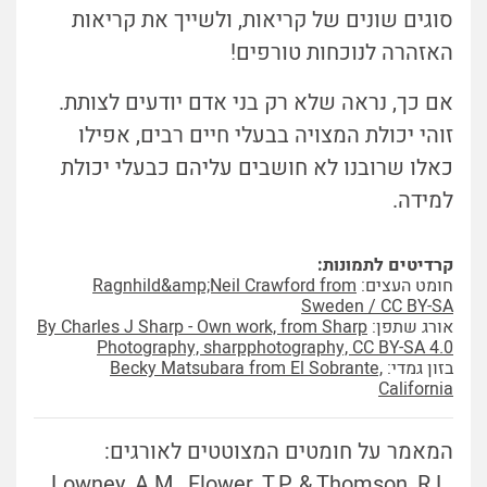
סוגים שונים של קריאות, ולשייך את קריאות
האזהרה לנוכחות טורפים!
אם כך, נראה שלא רק בני אדם יודעים לצותת.
זוהי יכולת המצויה בבעלי חיים רבים, אפילו
כאלו שרובנו לא חושבים עליהם כבעלי יכולת
למידה.
קרדיטים לתמונות:
חומט העצים:
Ragnhild&amp;Neil Crawford from
Sweden / CC BY-SA
אורג שתפן:
By Charles J Sharp - Own work, from Sharp
Photography, sharpphotography, CC BY-SA 4.0
בזון גמדי:
Becky Matsubara from El Sobrante,
California
המאמר על חומטים המצוטטים לאורגים:
Lowney, A.M., Flower, T.P. & Thomson, R.L.