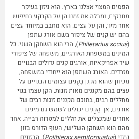
הפסים המצוי אצלנו בארץ. הוא ניזון בעיקר
מחרקים, ומבלה את זמנו הן על הקרקע בחיפוש
אחר מזון, והן על עצים. הוא מחבב במיוחד עצים
בהם יש קִנִּים של ציפור בשם אורג שתפן
(
Philetarius socius
), הרי הוא השחקן השני. כל
המינים במשפחת האורגיים, משפחה של ציפורי
שיר אפריקאיות, אורגים קִנִּים גדולים הבנויים
מזרדים. האורג השתפן הוא ייחודי במשפחה,
מכיוון שהוא מקנן בְּקִנִּים עצומים הבנויים על
עצים בהם מקננים מאות זוגות. הקן עצמו בנוי
מחללים רבים, בתוכם מקננים זוגות רבים של
אורגים, אך הַקָּנִים יכולים לשמש גם מינים
אחרים שמנצלים את חללים למטרות רבייה. אחד
מהם הוא השחקן השלישי, העוף הדורס בזון
גמדי (
Polihierax semitorquatus
). הבזונים