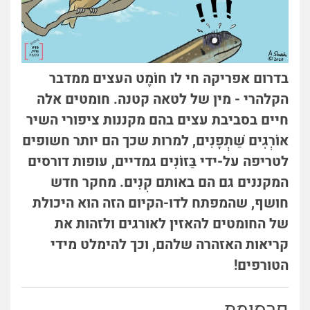
בדרום אפריקה חי לו חוֹמֶט העצים ממדבר
הקלהרי - מין של לטאה קטנה. חומטים אלה
חיים בסביבת עצים בהם מקננות ציפורי השיר
אוֹרְגִים שַׁתְפָנִים, למרות שכך הם יותר חשופים
לטריפה על-ידי בַּזוֹנִים גמדיים, עופות דורסים
המקננים גם הם באותם קִנִּים. מחקר חדש
חושף, שהמפתח לדו-הקיום הזה הוא היכולת
של החומטים להאזין לאורגים ולזהות את
קריאות האזהרה שלהם, וכך להימלט מידי
הטורפים!