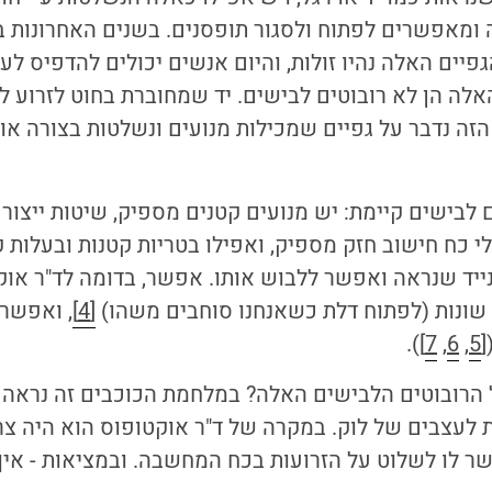
ומאפשרים לפתוח ולסגור תופסנים. בשנים האחרונות בז
יים האלה נהיו זולות, והיום אנשים יכולים להדפיס לע
אלה הן לא רובוטים לבישים. יד שמחוברת בחוט לזרוע לא
הזה נדבר על גפיים שמכילות מנועים ונשלטות בצורה אוט
ם לבישים קיימת: יש מנועים קטנים מספיק, שיטות ייצור 
 כח חישוב חזק מספיק, ואפילו בטריות קטנות ובעלות ק
ייד שנראה ואפשר ללבוש אותו. אפשר, בדומה לד"ר אוק
 שונות (לפתוח דלת כשאנחנו סוחבים משהו)
[4]
, ואפשר 
[
5
,
6
,
7
]).
 הרובוטים הלבישים האלה? במלחמת הכוכבים זה נראה כ
ת לעצבים של לוק. במקרה של ד"ר אוקטופוס הוא היה צרי
ר לו לשלוט על הזרועות בכח המחשבה. ובמציאות - איך