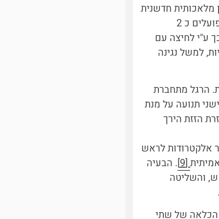
ן מלאכותית חדשנית
: לבוהן 2 מנועים (שפועלים כ 2
ך ע"י לחיצה עם
ת, למשל נגינה
ת. הרגל מתחברת
שני תנועה על מנת
רת הזזת הירך
בר אלקטרודות לראש
[9]
. הבעיה
ש, והשליטה
 הכלאה של שתי