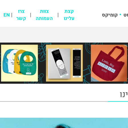
קצת
צוות
צרו
ט
קומיקס
EN
עלינו
העמותה
קשר
נו