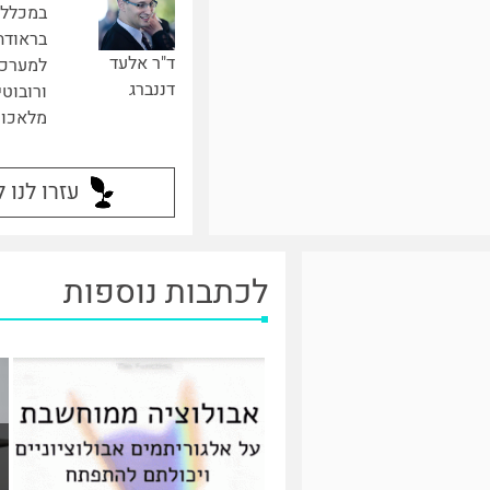
במכללה
בראודה
ד"ר אלעד
למערכו
דננברג
ורובוטי
מלאכות
עזרו לנו 
לכתבות נוספות