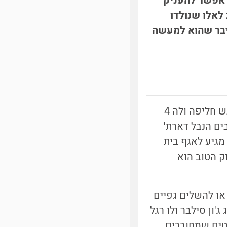
 אפשר להעניק
לאלו שנולדו
איבר שהוא למעשה
אחד הנבלים בסדרת הקומיקס ספיידרמן הוא ד"ר אוקטופוס. הד"ר הרשע לובש חליפה ולה 4
ים הנבל דארת'
מגיע לאגף בית
ק הטוב הוא
או להשלים גפיים
ג'ון סילבר ולו רגל
וטים שמחוברים