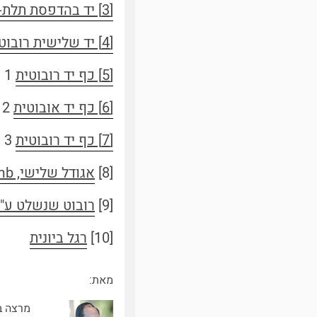
[3] יד בהדפסת תלת-מימד
[4] יד שלישית רובוטית
[5] כף יד רובוטית
1
[6] כף יד אובוטית
2
[7] כף יד רובוטית
3
[8]
אגודל שלישי, The Third Thumb
[9]
רובוט שנשלט ע"י גלי מוח: inwaves and hand gestures
[10]
רגל ביונית
מאת:
מרצה ב