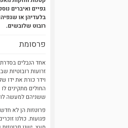
קטנות וחזקות מאפש
גפיים ואיברים נוס
בלעדיהן או שגפיהם
רובוט שלובשים.
פרסומת
זרועות רובוטיות ש
וידר כורת את ידו ש
החולים מתקינים לו 
ששניהם למעשה לובש
פרוטזות הן לא חדש
פגועות. כולנו זוכרים
מעץ. ישנן פרוטזות 