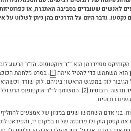
רות פיתוח של רובוטים לבישים. עם הטכנולוגיה הזו
פים לאנשים שעובדים בסביבה מאתגרת, או כפרוטיזות 
 נקטעו. נדבר היום על הדרכים בהן ניתן לשלוט על 
בן הוא משתמש כדי להטיל אימה
[1]
. בסרט מלחמת הכוכב
ל הגיבור לוק במפגש הראשון ביניהם. לוק שורד, וכשהוא 
יד חדשה, רובוטית
[2]
. המשותף לד"ר אוקטופוס הרע וללו
ים רובוטים.
ות. בני אדם השתמשו שנים במגוון של אמצעים להחליף 
 את קפטן הוק ולו פרוטזה של וו במקום יד, והפיראט לונג 
שנראות כמו יד או רגל, ויש אפילו כאלה הנשלטות ע"י ח