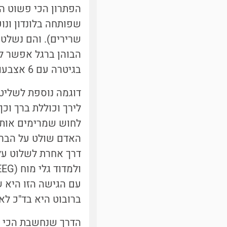
הפתרון הכי פשוט הו
שפותחה בלונדון ונו
שרירים). והם נשלטי
הבוהן ברגל אפשר לה
בגיטרה עם 6 אצבעות.
דוגמה נוספת לשליטה
לירך וכוללת ברך וכ
לחוש שמרימים אותו 
האדם שולט על הברך 
דרך אחרת לשלוט על 
ולמדוד גלי מוח (EEG). הרובוט לומד לפרש את גלי המוח ויודע לזוז כמו גפה אמיתית
עם הגישה הזו היא 
ברובוט היא בד"כ לא
הדרך שנחשבת הכי מ