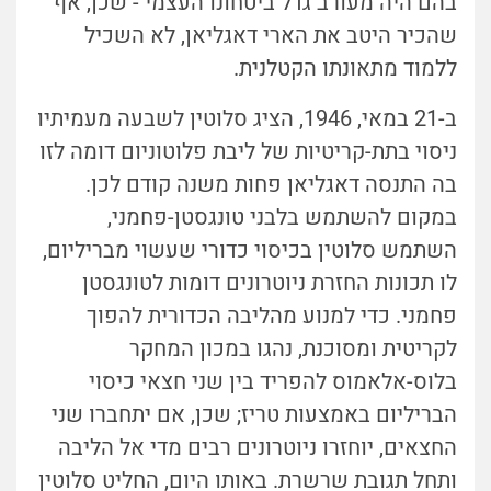
בהם היה מעורב גדל ביטחונו העצמי - שכן, אף
שהכיר היטב את הארי דאגליאן, לא השכיל
ללמוד מתאונתו הקטלנית.
ב-21 במאי, 1946, הציג סלוטין לשבעה מעמיתיו
ניסוי בתת-קריטיות של ליבת פלוטוניום דומה לזו
בה התנסה דאגליאן פחות משנה קודם לכן.
במקום להשתמש בלבני טונגסטן-פחמני,
השתמש סלוטין בכיסוי כדורי שעשוי מבריליום,
לו תכונות החזרת ניוטרונים דומות לטונגסטן
פחמני. כדי למנוע מהליבה הכדורית להפוך
לקריטית ומסוכנת, נהגו במכון המחקר
בלוס-אלאמוס להפריד בין שני חצאי כיסוי
הבריליום באמצעות טריז; שכן, אם יתחברו שני
החצאים, יוחזרו ניוטרונים רבים מדי אל הליבה
ותחל תגובת שרשרת. באותו היום, החליט סלוטין