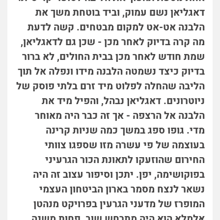
דאגליאן נשם עמוק, וביד בוטחת משך את
הלבנה אט-אט למקום מבטחים. קשה לדעת
מה קרה בדיוק לאחר מכן - שכן גם לדאגליאן,
שמת חודש לאחר מכן בבית החולים, לא ברור
בדיוק כיצד נשמטה הלבנה מידו ונפלה אל תוך
הליבה שהחלה לפלוט מיד זרם בלתי פוסק של
ניוטרונים. דאגליאן נבהל, והפיל מיד את
הלבנה אל הרצפה - אך זה כבר היה מאוחר
מדי. גופו ספג במשך כמה שניות קרינה
בעוצמה של פי עשרה מזו שספגו צוותי
החירום שהוזעקו לתאונת הכור הגרעיני
בפוקושימה, יפן. יתכן וסיפור עצוב זה היה
נשאר לנצח מסמר בארון הביטחון העצמי
המופרז של מדעני הגרעין בפרויקט מנהטן
אלמלא הוא היה מתרחש שוב, פחות משנה