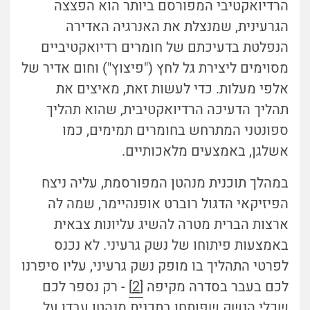
הרדיואקטיבי המפורסם ביותר הוא הפצצה
הגרעינית, שמנצלת את האנרגיה האדירה
הנפלטת בדעיכתם של חומרים רדיואקטיביים
מסוימים ליצירת גל לחץ ("פיצוץ") וחום אדיר של
אלפי מעלות. כדי לעשות זאת, מאיצים את
תהליך הדעיכה הרדיואקטיבית, שהוא תהליך
ספונטני המתרחש בחומרים תמימים, כמו
אשלגן, באמצעים מלאכותיים.
במהלך תוכנית מנהטן המפורסמת, עליה ניצח
הפיזיקאי הדגול רוברט אופנהיימר, שמה לה
ארצות הברית מטרה להשיג עליונות צבאית
באמצעות פיתוחו של נשק גרעיני. לא נכנס
לפרטי התהליך בו מופק נשק גרעיני, עליו סיפרנו
לכם בעבר בסדרה מקיפה
[2]
- רק נספר לכם
שכלי הנשק שפותחו בתכנית מנהטן עבדו על