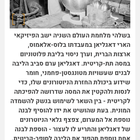
בשלהי מלחמת העולם השניה ישב הפיזיקאי
הארי דאגליאן במעבדתו בלוס-אלאמוס,
ארצות הברית, וערך ניסוי בליבת פלוטוניום
במסה תת-קריטית. דאגליאן ערם סביב הליבה
לבנים שעשויות מטונגסטן-פחמני, חומר
שידוע ביכולת החזרת הניוטורונים שלו, כדי
לנסות ולהקטין את המסה שדרושה להפיכתה
לקריטית - בין השאר לשימוש בנשק להשמדה
המונית. בעת שהושיט את ידו להוסיף לבנה
נוספת אל המערום, צפצף גלאי הניוטרונים
של דאגליאן והתריע לו לעצור - הוספת לבנה
אחת נוספת תהפוך את הליבה לסופר-קריטית.