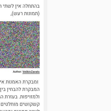
בהתחלה אין לשתי ה
(תמונ
ות רעש),
Author:
VelikiyZayats
ומבקרת האמנות אינה
המבקרת להבחין בין 
ולמזויפות. בעזרת ה
קשקושים מוחלטים לת