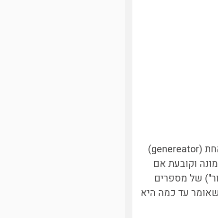
חת (
genereator)
ונה וקובעת אם
ר") של מספרים
שאומר עד כמה היא