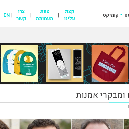
קצת
צוות
צרו
ט
קומיקס
EN
עלינו
העמותה
קשר
ם ומבקרי אמנות