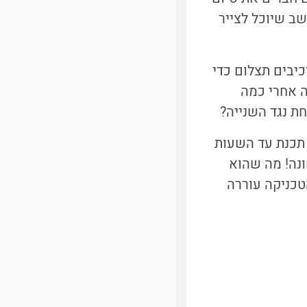
ב שיוכל לצייר
יבים תצלום כדי
ה אחרי כמה
ת נגד השנייה?
 תכנת עד השעות
נה! מה שהוא
לילה נקרא היום GAN - generative adversarial networks. הטכניקה עוררה