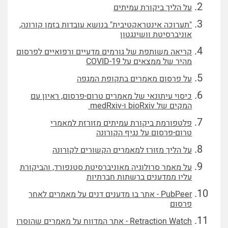
על הליך ביקורת עמיתים
"תערוכה אינטראקטיבית" בנושא עובדות בזמן קורונה,
אוניברסיטת וושינגטון
קריאה משותפת של גורמים מדעיים ורפואיים לפרסום
מהיר של ממצאים על COVID-19
על פרסום מאמרים בתקופת המגפה
כיסוי עיתונאי של מאמרים טרום-פרסום, ראיון עם
המקים של bioRxiv ו-medRxiv
פלטפורמת ביקורת עמיתים מזורזת למאמרי
טרום-פרסום על נגיף הקורונה
על הליך מזורז למאמרים הקשורים לקורונה
על מאמר סרולוגיה מאוניברסיטת סטנפורד, והביקורת
עליו ממדענים ברשתות חברתיות
PubPeer - אתר בו מדענים דנים על מאמרים לאחר
פרסום
Retraction Watch - אתר המדווח על מאמרים שהוסרו