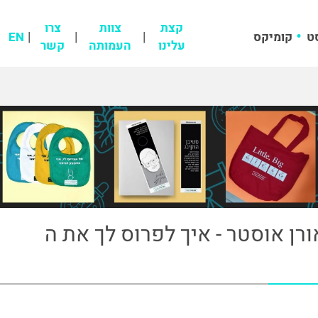
קצת
צוות
צרו
ט
קומיקס
EN
עלינו
העמותה
קשר
: פרק 47:אורן אוסטר - איך לפרוס לך את ה