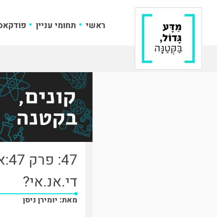
ראשי
תחומי עניין
פודקאס
47
די.אנ.אי?
מאת: יומירן ניסן