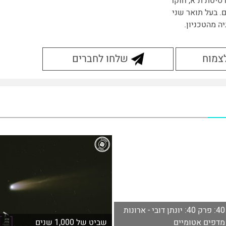
רסיטת ת"א, חוקר
. בעל תואר שני
יה מהטכניון.
לצמוח
שלחו לחברים
40: פרק 40: יונתן דובי - ארונות
מדפים אטומיים
שביט של 1,000 שנים