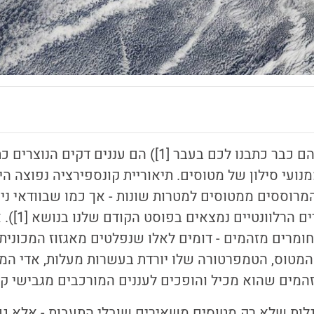
שובלי התעבות (עליהם כבר כתבנו לכם בעבר [1]) הם ענני
נועי סילון של מטוסים. תיאוריית קונספירציה נפוצה ה
מרוססים ממטוסים למטרות שונות - אך כמו שבוודאי ני
בהבלים (כל ה
וחומרים מזהמים - דומים לאלו שנפלטים מאגזוז המכוני
המטוס, הטמפרטורה שלו יורדת בעשרות מעלות, אדי המ
מים שהוא מכיל והופכים לעננים המורכבים מגבישי קר
לות שלא רק מטוסים משאירים שובלי התעבות - אלא גם