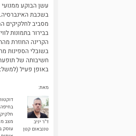
עשן הבוקע ממנועי ס
בשכבת האינברסיה. 
מסביב לחלקיקים המז
בבירור בתמונות לוו
הקרינה החוזרת מהחל
בשובלי הספינות מח
חשיבותה של תופעה 
באופן פעיל (למשל: [3,4])
מאת:
דוקטור 
בחיפה.
חלקיקים
מצב מוצ
ד"ר יניב
עוסק בע
טננבאום קטן