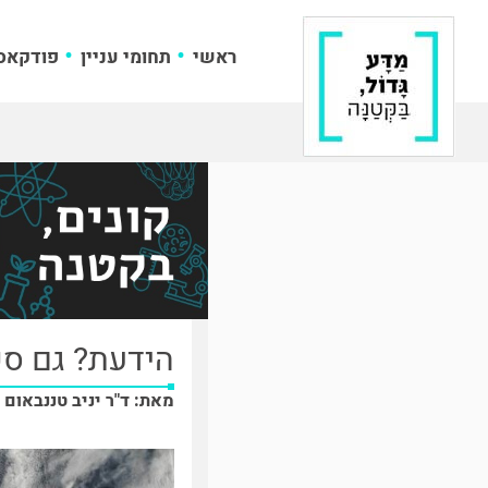
ראשי
תחומי עניין
פודקאס
הידעת? גם ספ
מאת: ד"ר יניב טננבאום 