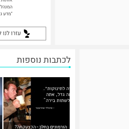
אותות 
המנהל 
"מדע גד
עזרו לנו 
לכתבות נוספות
הורמונים בחלב - הכצעקתה?