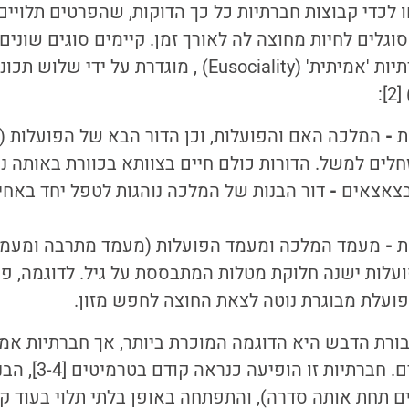
לכדי קבוצות חברתיות כל כך הדוקות, שהפרטים תלויים
וגלים לחיות מחוצה לה לאורך זמן. קיימים סוגים שונים
בבעלי חיים, אך חברתיות 'אמיתית' (Eusociality) , מוגדרת
:
ת
-
המלכה האם והפועלות, וכן הדור הבא של הפועלות
(א
חלים למשל. הדורות כולם חיים בצוותא בכוורת באותה נק
בצאצאים
-
דור הבנות של המלכה נוהגות לטפל יחד באחיו
ת
-
מעמד המלכה ומעמד הפועלות (מעמד מתרבה ומעמד 
עלות ישנה חלוקת מטלות המתבססת על גיל. לדוגמה, פו
פועלת מבוגרת נוטה לצאת החוצה לחפש מזון.
בורת הדבש היא הדוגמה המוכרת ביותר, אך חברתיות אמי
קבוצות של בעלי חיים.
ם תחת אותה סדרה), והתפתחה באופן בלתי תלוי בעוד קבו