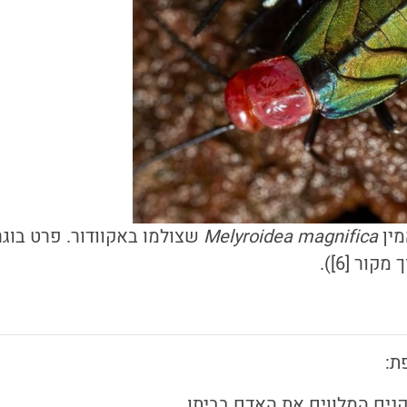
מין
Melyroidea magnifica
שצולמו באקוודור. פרט בוגר 
ור [6]).
ת:
קנים המלווים את האדם בביתו