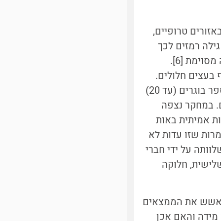
Cloud fores - יערות הרריים באזורים טרופיים,
 באופן קבוע [5]). מחקר חדש גילה רמזים לכך
הם חברתיים, לפחות במידה מסוימת [6].
90-200 פרטים, בקן משותף בעצים חלולים.
לחלל הקן כמה פתחים וכיסים נסתרים, מעין כוורת, אם תרצו. בקבוצה יש מספר בוגרים (עד 20)
. במחקר נצפה
ת אמיתית באות
מרות שזו עדות לא
לוותה על ידי חברי
שלישית, חלוקה
 לאשש את הממצאים
ו מידה והאם אכן