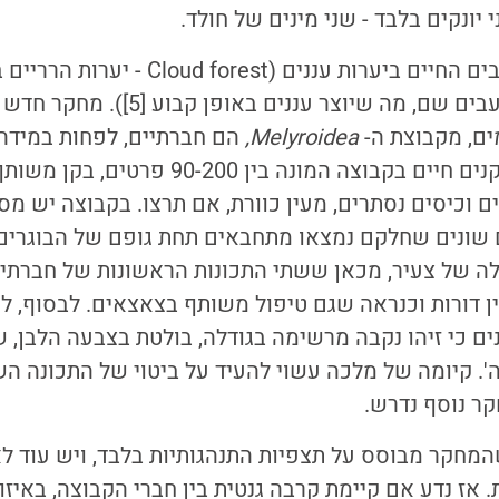
 יונקים בלבד - שני מינים של חולד.
נחזור לתיקנים החביבים החיים ביערות עננים (t
אשר המשקעים מתעבים שם, מה שיוצר עננים
ים, מקבוצת ה-
Melyroidea,
המחקר מצא כי התיקנים חיים בקבוצה המונה בין 
ם שונים שחלקם נמצאו מתחבאים תחת גופם של הבוגרים
 של צעיר, מכאן ששתי התכונות הראשונות של חברתיו
בין דורות וכנראה שגם טיפול משותף בצאצאים. לבסוף, ל
ים כי זיהו נקבה מרשימה בגודלה, בולטת בצבעה הלבן, ש
ה'. קיומה של מלכה עשוי להעיד על ביטוי של התכונה ה
ר נוסף נדרש.
שהמחקר מבוסס על תצפיות התנהגותיות בלבד, ויש עוד
ת. אז נדע אם קיימת קרבה גנטית בין חברי הקבוצה, באיז