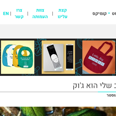
קצת
צוות
צרו
ט
קומיקס
EN
עלינו
העמותה
קשר
שלי הוא ג'וק
וסטר