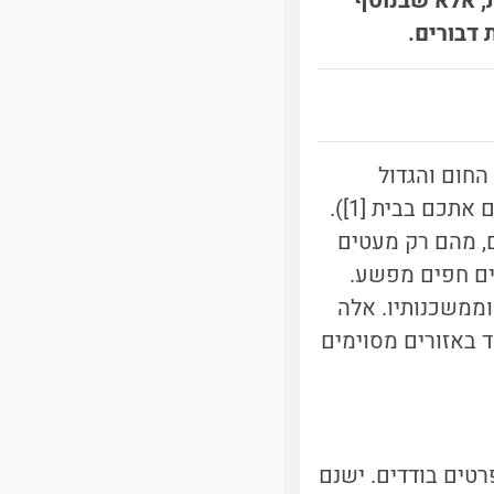
ת, אלא שבנוסף
 דבורים.
החום והגדול
שהתעופף עליכם בלילה בחדר האמבטיה (ראו את כתבתנו על תיקנים המלווים אתכם בבית [1]).
קבוצה מגוונת של חרקים, הכוללת למעלה מ-4,600 מינים, מהם רק מעטים
ים חפים מפשע.
וממשכנותיו. אלה
 באזורים מסוימים
רטים בודדים. ישנם