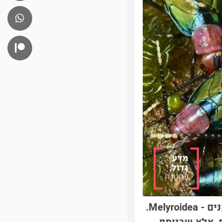
עמוק בתוך יערות העננים של פרו ואקוודור שוכנת קבוצה מרתקת של תיקנים - Melyroidea.