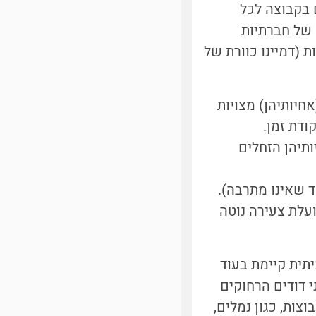
 בקבוצה לכל
 של חברתיות
 על ידי שלוש תכונות (דמיינו כוורת של
חיותיהן) מצויות
ודת זמן.
תיהן הזחלים
שאינו מתרבה).
עלת צעירה נוטה
תית קיימת בעוד
 חברתיות זו הופיעה כנראה קודם בטרמיטים [3-4], הבני דודים הרחוקים
צות, כגון נמלים,