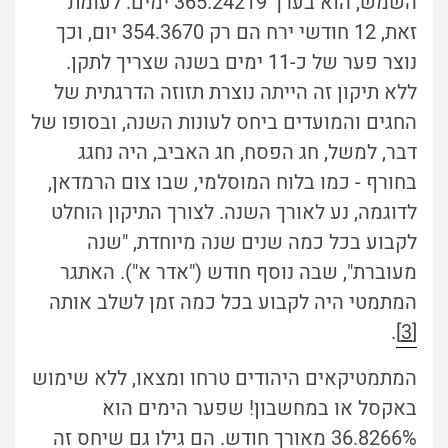
השמש, הוא בערך 365.24219 ימים. לעומת
זאת, 12 חודשי ירח הם רק 354.3670 יום, וכך
נוצר פער של כ-11 ימים בשנה שצריך לתקן.
ללא תיקון זה הייתה נוצרת תזוזה הדרגתית של
החגים והמועדים ביחס לעונות השנה, ובסופו של
דבר, למשל, חג הפסח, חג האביב, היה נחגג
בחורף - כמו בלוח המוסלמי, שבו צום הרמדאן,
לדוגמה, נע לאורך השנה. לצורך התיקון הוחלט
לקבוע בכל כמה שנים שנה מיוחדת, "שנה
מעוברת", שבה נוסף חודש ("אדר א"). האתגר
המתמטי היה לקבוע בכל כמה זמן לשלב אותה
.
[3]
המתמטיקאים היהודים טרחו ומצאו, ללא שימוש
באקסל או במחשבון! שפער הימים הוא
36.8266% מאורך חודש. הם גילו גם שיחס זה