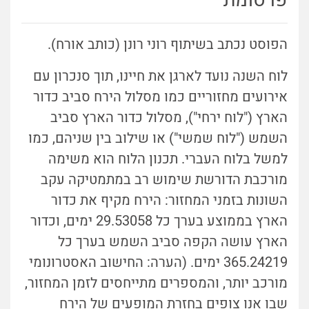
פרסומת
הפוסט נכתב בשיתוף רוני רונן (כותב אורח).
לוח השנה נועד לארגן את חיינו, תוך סנכרון עם
אירועים מחזוריים כמו מסלול הירח סביב כדור
הארץ ("לוח ירחי"), מסלול כדור הארץ סביב
השמש ("לוח שמשי") או שילוב בין שניהם, כמו
למשל בלוח העברי. תכנון הלוח הוא משימה
מורכבת הדורשת שימוש רב במתמטיקה עקב
השונוּת בזמני המחזור: הירח מקיף את כדור
הארץ בממוצע בערך כל 29.53058 ימים, וכדור
הארץ עושה הקפה סביב השמש בערך כל
365.24219 ימים. (הערה: החישוב האסטרונומי
מורכב יותר, והמספרים מתייחסים לזמן המחזור,
שבו אנו צופים בחזרת המופעים של הירח