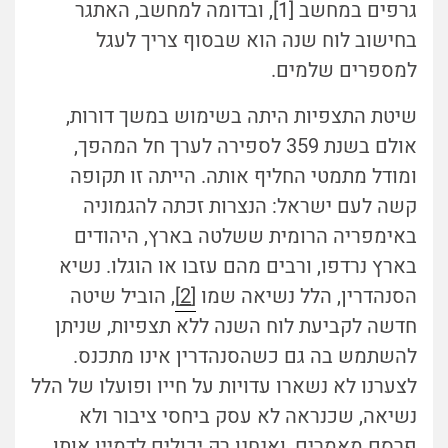
גרפים במחשב [1], ובדומה למחשב, האתגר
בחישוב לוח שנה הוא שבסוף צריך לעגל
למספרים שלמים.
שיטת התצפיות היתה בשימוש במשך דורות,
אולם בשנת 359 לספירה לערך חל המהפך,
ומודל מתמטי החליף אותה. הייתה זו תקופה
קשה לעם ישראל: הנצרות זכתה להגמוניה
באימפריה הרומית ששלטה בארץ, היהודים
בארץ נרדפו, ורבים מהם עזבו או הוגלו. נשיא
הסנהדרין, הלל נשיאה שמו
[2]
, הוביל שיטה
חדשה לקביעת לוח השנה ללא תצפיות, שניתן
להשתמש בה גם כשהסנהדרין אינו מתכנס.
לצערנו לא נשארו עדויות על חייו ופועלו של הלל
נשיאה, שכנראה לא עסק ביחסי ציבור ולא
פרסם מאמרים, ואנחנו רק יכולים לדמיין אותו