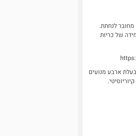
מה: הרובוט ספיריט (Spirit, רוח), היה מחובר לנחתת.
ידה של כריות
https
 בעלת ארבע מנועים
יוריוסיטי.