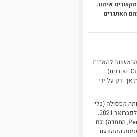
תקשרים איתנו.
מהם האתגרים
שלחת המאויישת הראשונה למאדים.
במציאות, היום על מאדים יש רק שני רובוטים מתפקדים: קיוריוסיטי (Curiosity, סקרנות) ו
סת אך ורק על ידי
ותה קפסולה (כלי
רכב בצורת קונוס שבו הם ארוזים). הם צפויים לנחות על הכוכב האדום ב-18 לפברואר 2021.
המשימה הזו (Mars2020) כוללת רובוט נוסע ששמו פרסבירנס (Perseverance, התמדה) וגם
ר לבצע את הטיסה הממונעת