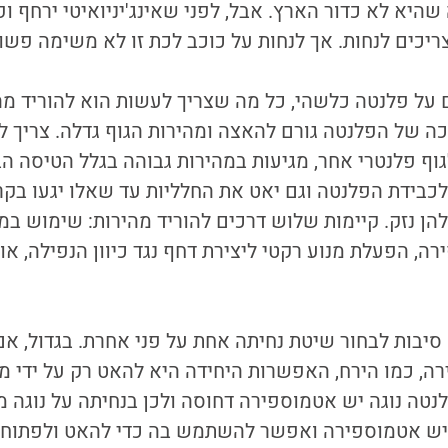
היא לא כדור הארץ. אבל, לפני שאינג'יניואיטי ירחף ופ
ריכים לנחות. אך לנחות על כוכב לכת זו לא משימה פשו
על פלנטה כלשהי, כל מה שצריך לעשות הוא להוריד מהי
ה של הפלנטה גורם להאצה ומהירות הגוף גדלה. צריך 
וף פלנטרי אחר, מגיעות במהירות גבוהה בגלל הטיסה הבי
כבידת הפלנטה וגם יאט את החלליות עד שאלו יגעו בקר
ן נזק. קיימות שלוש דרכים להוריד מהירות: שימוש ב
ה, הפעלת מנוע רקטי ליצירת דחף נגד כיוון הנפילה, או
יבות לבחור שיטת נחיתה אחת על פני אחרת. בגדול, אם
רה, כמו הירח, האפשרות היחידה היא להאט רק על ידי מנ
לנטה נוגה יש אטמוספירה דחוסה ולכן בנחיתה על נוג
יש אטמוספירה ואפשר להשתמש בה כדי להאט ולפתוח 