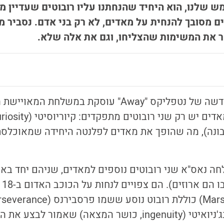
שלנו, הוא היחיד שהנחתנו עליו רובוטים שעדיין מ
ם מסובך להנחית על מאדים, לא רק בני אדם. נסביר 
ר את המשימות שהצליחו, וגם את אלה שלא.
הסדרה הבדיונית החדשה של נטפליקס "Away" עוסקת במ
ייט (InSight, תבונה), מה שהופך את מאדים לפלנטה היחידה שמאוכל
ה שלחה נאס"א שני רובוטים נוספים למאדים, שניהם יחד בא
הליקופטר קטן - אינג'ניואיטי (ingenuity, כושר המצאה) שאמו