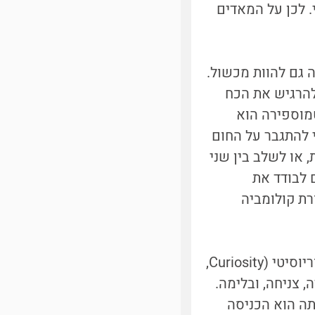
. לכן על המאדים
 גם להוות מכשול.
להרגיש את הכח
טמוספירה הוא
י להתגבר על החום
 או לשלב בין שני
 לבודד את
וט הישראלי הראשון, נהרג בשנת 2003 במעבורת קולומביה
המשימה הנוכחית של נאס"א מבוססת על הנחיתה המוצלחת של הרובוט קיוריוסיטי (Curiosity,
 צניחה, ובלימה.
תה הוא הכניסה