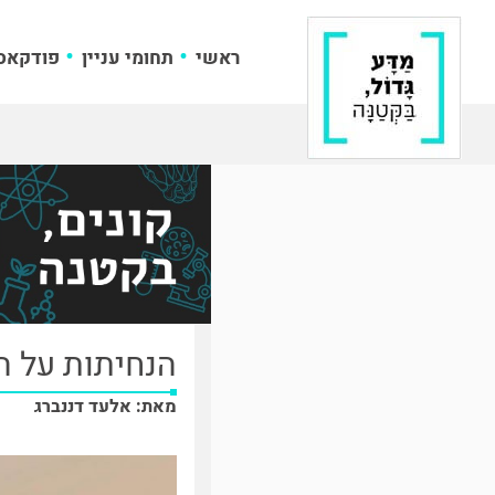
ראשי
תחומי עניין
פודקאס
הנחיתות על 
מאת: אלעד דננברג