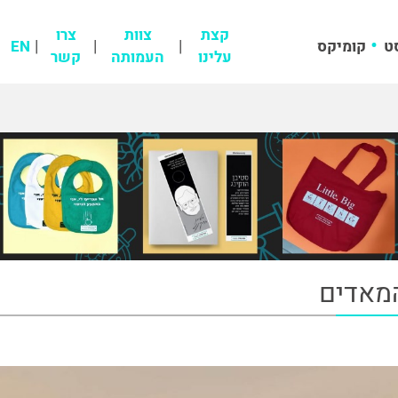
קצת
צוות
צרו
ט
קומיקס
EN
עלינו
העמותה
קשר
המאדים