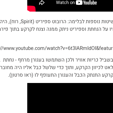
לכן בנאס"א פיתחו שיטות נוספות לבלי
ו על הנחתת וספיריט ניתק ממנה וצנח לקרקע בתוך פירמ
://www.youtube.com/watch?v=6t3IARmIdOI&featur
 בשביל כריות אוויר ולכן השתמשו בעגורן מרחף - נחתת
לאט לכיוון הקרקע, ותוך כדי שלשל כבל אליו היה מחובר ק
קרקע התנתק הכבל והעגורן התעופף לו (ראו סרטון).