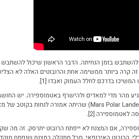
 להשתבש בזמן הנחיתה. הדבר הראשון שיכול להשתבש
ה קרה ביותר ממשימה אחת והרובוטים האלה לא הצליחו
משיכו בדרכם לחלל העמוק ואבדו [1].
יע מהר מדי למאדים ולהישרף באטמוספירה. יש החוש
לנחתת של נאס"א (Mars Polar Lander) שהיתה אמורה לנחות
 לאטמוספירה [2].
. גם שיפרלי, הרובוט האירופאי, סבל מתקלה במצנח שנפתח מוקד