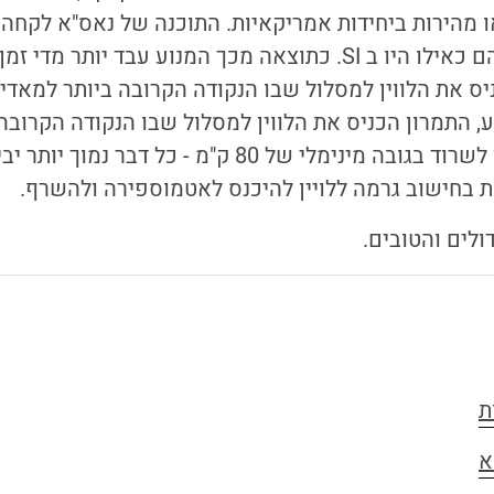
ו מהירות ביחידות אמריקאיות. התוכנה של נאס"א לקח
האלה והשתמשה בהם כאילו היו ב SI. כתוצאה מכך המנוע עבד יותר
ס את הלווין למסלול שבו הנקודה הקרובה ביותר למאדי
הקרקע. הלווין תוכנן לשרוד בגובה מינימלי של 80 ק"מ - כ
 בחישוב גרמה ללויין להיכנס לאטמוספירה ולהשרף.
דולים והטובים.
ת
א