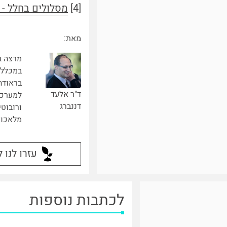
[4]
מסלולים בחלל - 
מאת:
מרצה ב
במכללה
בראודה
ד"ר אלעד
למערכו
דננברג
ורובוטי
מלאכות
עזרו לנו 
לכתבות נוספות