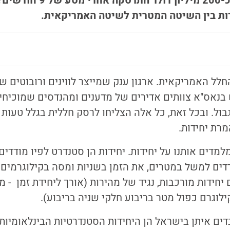
משימה בעלות של כ-200 מיליון ד
ות בין השיטה המטרית לשיטה האמריקאית.
חלל האמריקאית. ארגון ענק שמייצר לווינים ורובוטים ש
נאס"א צוותים אדירים של מדענים ומהנדסים שמוכיח
ל. ובכל זאת, כל אלה הצליחו לרסק חללית בגלל טעות ש
מרת יחידות.
מדים אותנו על יחידות. יחידות הן סטנדרט לפיו מודדים 
דים למשל במטרים, את הזמן בשניות ומסה בקילוגרמים. 
חידות מורכבות, נגיד של מהירות (אורך ליחידת זמן - מ
ילוגרם כפול מטר בריבוע חלקי שניה בריבוע).