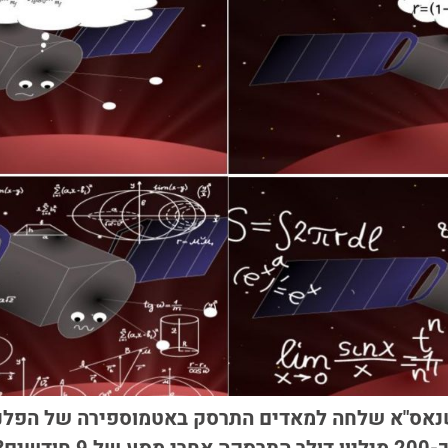
19 לווין שנאס"א שלחה למאדים התרסק באטמוספירה של הפל