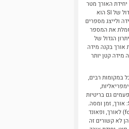
על שם יחידת האורך מטר
או יחידות אירופאיות על שם סט מידות ישנות מהן נגזרו יחידות SI. היתרון הגדול של SI הוא
דה ולייצג מספרים
מסמלת את המספר
ו לעבוד עם קבוצות של 12 במקום עם המון קבוצות של 1. היתרון הגדול של
 אורך בקנה מידה
 מידה קטן יותר
דות הסטנדרטיות, ברוב העולם המדעי נהוג להשתמש ב SI. אבל במקומות רבים,
ימפריאליות,
עמים גם בריטיות
על שם מידות בריטיות מהן נגזרו. היחידות הבסיסיות בשיטות האלה זהות ל SI: אורך, זמן ומסה.
יחידת הזמן היא שניה, גם ביחידות האלה, אבל האורך והמסה שונים: פוט (foot) לאורך, ופאונד
להן לא קשורים זה