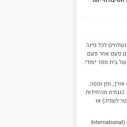
ולר התרסקה אחרי מסע של 9 חודשים? הסיבה הייתה
נשלחים לכל פינה
ים פעם אחר פעם
ל בית ספר יסודי.
אורך, זמן ומסה.
כנגזרת מהיחידות
טר לשניה) או
היחידות שאנחנו עובדים איתן בישראל הן היחידות הסטנדרטיות הבינלאומיות (International