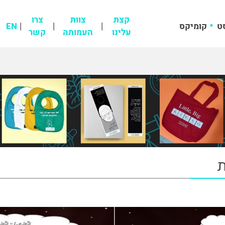
קצת
צוות
צרו
ט
קומיקס
EN
עלינו
העמותה
קשר
ת