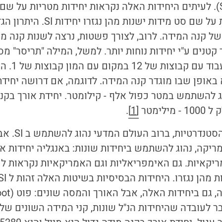
Standard Units - SI). לעיתים היחידות האלה נקראות יחידות מטריות 
 קנה המידה. לרוב, לצורך פשטות, נרצה לשנות קנה מי
 קטנים ע"י יחידות נוחות יותר. למשל, המילה "תריסר" 
12 ומאפשרת לנ
אופן שבו מוגדר קנה המידה. לדוגמה, אם דרושה יחידת
וג להשתמש במטר כפול אלף - קילומטר. יחידת אורך בקנה
לימטר
[1]
.
היות ואלה היחי
ריקה, נהוג להשתמש ביחידות שונות: באנגליה יחידות א
יקאיות. גם האימפריאליות וגם האמריקאיות נקראות לפ
. מעבר לעובדה שהיחידות הנ"ל שונות, קני המידה השונים ש