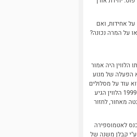
לזה במכפלה במספר עגול. יחידת אורך בקנה מידה גדול היא מייל והיא 5280 פוט. יחידת אורך
על אחידות, ואם
ו על המרה נכונה?
 עם הגעתו הלווין היה אמור
א הפעלה של מנוע
וא עוד על מסלולים
). אחרי התמרון הראשון ב 23 בספטמבר 1999 הלווין הגיע
טה מאחור, לחזור
כנס לאטמוספירה
"י קבלן משנה של