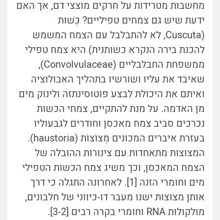
מחשבות מטרידות על חרקים מוצצי דם, אך האם
ידעת שיש גם צמחים טפיליים? כְּשׁוּת
(Cuscuta, לא להתבלבל עם הצמח המשמש
להכנת בירה הנקרא כשותנית) היא צמח טפילי
ממשפחת החבלבליים (Convolvulaceae),
שאיבד את עליו ושורשיו בתהליך האבולוציה
ואיתם את היכולת לבצע פוטוסינתזה ולינוק מים
מן האדמה. על מנת להתקיים, צמחי הכשות
נכרכים סביב צמח מאכסן וחודרים לגבעוליו
בעזרת איברים המכונים מְצוֹצוֹת (haustoria).
המצוצות מתאחדות עם צינורות ההובלה של
הצמח המאכסן, וכך משיג צמח הכשות הטפילי
מים וחומרי הזנה [1]. לאחרונה התגלה כי דרך
אותן מצוצות ישנו מעבר דו-כיווני של חלבונים,
מולקולות RNA וחומרי בקרה רבים [3-2].