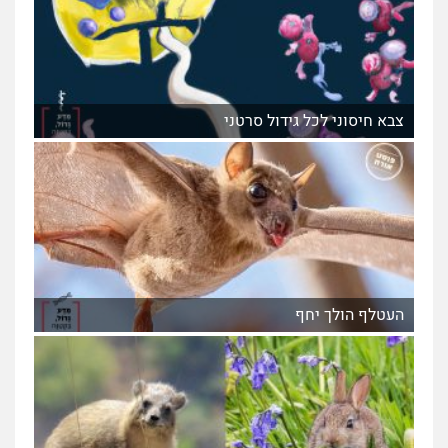
צבא חיסוני לכל גידול סרטני
העטלף הולך יחף