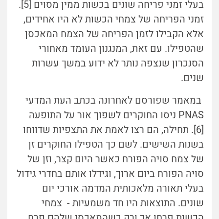
בעלי זמני פריחה שונים בכשות ממין מסוים [5].
זמני הפריחה של צמחי הכשות לא היו אחידים,
אלא הקבילו לזמן הפריחה של הצמח המאכסן
שהטפילו. עם זאת, המנגנון העומד מאחורי
הסנכרון שנצפה נותר לא ידוע במשך עשרות
שנים.
במאמר שפורסם לאחרונה בכתב העת המדעי
PNAS ניסו החוקרים לשפוך אור על התופעה
[6]. תחילה, הם רצו לאמת את התצפיות שדווחו
בשנות השישים. לשם כך הטפילו החוקרים זן
של צמח סויה הפורח כאשר היום קצר, וזן של
סויה הפורח ביום ארוך, וגידלו אותם בחדרי גידול
בעלי תאורה מלאכותית המדמה אורכי יום
שונים. התוצאות היו חד משמעיות - צמחי
הכשות פרחו אך ורק כשהמאכסן שלהם פרח,