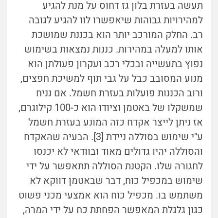
תעשה בעזרת בלון גז דחוס על מנת להגיע
למהירויות גבוהות שיאפשרו לוו להגיע לגובה
רב. החלק המורכב יותר הוא בכננת שמושכת
אותו למעלה במהירות. כננות נמצאות בשימוש
נפוץ בתעשייה ובכלי רכב ועקרון פעולתן הוא
מנוע המסובב כבל על גבי תוף למשיכת חפצים,
ורוב הכננות פועלות בעזרת חשמל. אם נניח
שמשקלו של באטמן וציודו הוא כ-100 קילוגרם,
אז ניתן לייצר אקדח כזה המונע בעזרת חשמל
ע"י שימוש בסוללה ניידת [3]. הבעיה שהאקדח
והסוללה יהיו גדולים מאוד ובוודאי לא יכנסו
לחגורה שלו. הקטנת הסוללה תתאפשר על ידי
שימוש במכפיל כוח, דבר שבאטמן דווקא לא
משתמש בו. מכפיל כוח הוא אמצעי מכני פשוט
כגון גלגלת המאפשר הפחתת כח על ידי המרה,