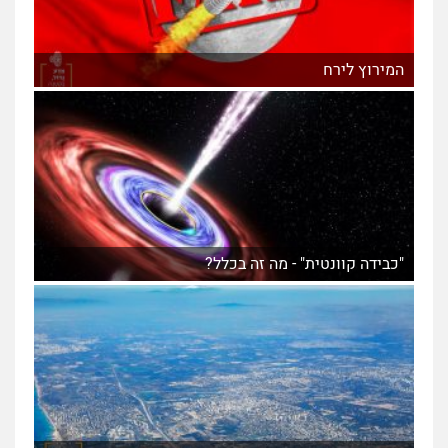
המירוץ לירח
"כבידה קוונטית" - מה זה בכלל?