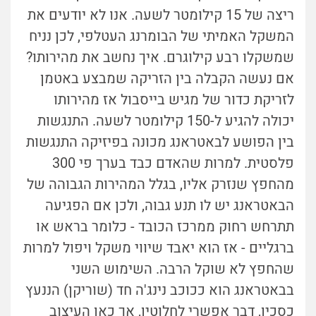
ריצה של 15 קילומטר לשעה. אנו לא יודעים את
המשקל האמיתי של הבומרנג העטלפי, לכן נניח
שמשקלו רבע קילוגרם. איך נחשב את מהירותו?
אם נעשה הקבלה בין הזריקה שמבצע באטמן
לזריקת כדור של מגיש בייסבול אז מהירותו
יכולה להגיע ל-150 קילומטר לשעה. התנגשות
בין הפושע לבאטראנג מכונה בפיזיקה התנגשות
פלסטית. למרות שהאדם כבד בערך פי 300
מהחפץ שנזרק אליו, בגלל המהירות הגבוהה של
הבאטראנג יש לו תנע גבוה, ולכן אם הפגיעה
תתרחש רחוק ממרכז הכובד - כלומר בראש או
ברגליים - אז הוא יאבד שיווי משקל ויפול למרות
שהחפץ לא שוקל הרבה. השימוש השני
בבאטראנג הוא ככוכב נינג'ה חד (שוריקן) הננעץ
כסכין, דבר אפשרי לחלוטין, אך כאן העיצוב