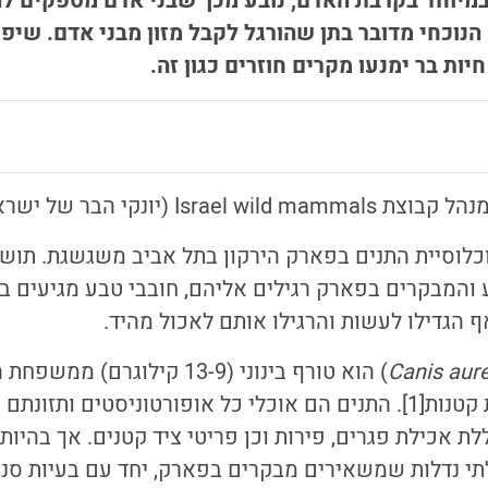
במיוחד בקרבת האדם, נובע מכך שבני אדם מספקים להם 
הנוכחי מדובר בתן שהורגל לקבל מזון מבני אדם. שיפו
ות בר ימנעו מקרים חוזרים כגון זה.
יונקי הבר של ישראל), אסף אוזן.
כלוסיית התנים בפארק הירקון בתל אביב משגשגת. תושב
 והמבקרים בפארק רגילים אליהם, חובבי טבע מגיעים במ
 הגדילו לעשות והרגילו אותם לאכול מהיד.
Canis aur
) הוא טורף בינוני (13-9 קילוגרם)
קטנות
[1]
. התנים הם אוכלי כל אופורטוניסטים ותזונתם 
ללת אכילת פגרים, פירות וכן פריטי ציד קטנים. אך בהיות
י נדלות שמשאירים מבקרים בפארק, יחד עם בעיות סני