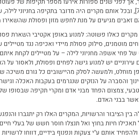
, אך לפני שנים ספורות אירעו מספר תקיפות של פעוטות
, ובכל אותם מקרים היה מדובר בתקיפה בחניוני לילה, 
ם זאבים מגיעים על מנת לחפש מזון ופסולת שהשאירו מ
 מקרים כאלו פשוטה: למנוע באופן אקטיבי השארת פסו
פחים מוטמנים, סילוק פסולת מיידי ואכיפה נגד מטיילים
ט של פחי אשפה מחניוני לילה – על מטיילים לקחת אית
ם עירוניים יש למנוע גישה לפחים ופסולת, ולאסור על הא
פן מוחלט, ולמעשה לסלק מהיישובים כל גורם משיכה של 
נוך והסברה על הנזקים שנגרמים בעקבות האכלה וגישה 
טבעי, צמצום הפחד מבני אדם ומקרי תקיפה שבסופו של 
אשר בבני האדם.
 בין הציבור והרשויות, המקרים האלו רק יתגברו והנפגעי
תאכילו חיות בחוץ ואל תנצלו חוסר חשש של בעלי חיים
הפחיד אותם ע"י צעקות ונפנוף בידיים, דווחו לרשויות 