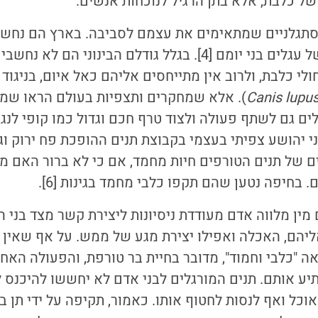
ל כלבת, אלא בתן הרגיל לנוכחות אנשים.
 סתגלניים שמתאימים את עצמם לסביבה. בארץ הם נחשב
 עגלים בני יומם
[4].
בגלל גודלם הבינוני הם לא נחשבי
לי כלבת, ולרוב אין מתייחסים אליהם כאל איום, בניגוד
Canis lupu
). אלא שמחקרים ותצפיות בעולם הראו שמ
לים גם לשתף פעולה ולצוד טרף חכם וגדול כמו קופי לנג
ני יהושע צפיתי בעצמי בקבוצת תנים ההופכת פח ירוק וגדו
דים של תנים הטורפים חיות מחמד, אם כי לא ברור האם מד
ם. בחיפה נטען שהם תקפו כלבי מחמד בגינות
[6]
.
מין מלווה אדם מעודדת ניסיונות ליצירת קשר מצד בני ה
יהם, האכלה ואפילו יצירת מגע של ממש. על אף שאין 
ה "כלבי וחמוד", מדובר בחיית בר טורפת, והפעולה האח
יע אותם. תנים המורגלים לבני אדם לא יחששו להיכנס ל
וכל ואף לנסות לחטוף אותו. כאמור, תקיפה על ידי תן ב