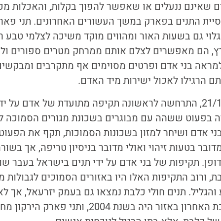
 שאינם ננעלים או שאפשר להפוך בקלות, והאכלות מכוונ
יית התנים בפארק במשך העשורים האחרונים. תני פארק
גלוי גם בשעות האור ומהווים מוקד משיכה לצלמי טבע רב
ץ, הם מאפשרים לצלם אותם ממרחק מטרים ספורים ול
מראה בני אדם ופרטים מסוימים אף מתקרבים ומבקשים מ
 הרגילו לאכול ישירות מיד האדם.
ביום רביעי, 21/10/2020, התרחשה לראשונה תקיפה מתועדת של אדם 
יה בפעוט ששהה עם מבוגרים בשכונת מגורים הסמוכה ל
בני אדם ושיחר למזון בשכונות הסמוכות, תקף את הפעוט.
דובר בטעות זיהוי ואולי מדובר בניסיון טריפה, אך בשו
ופן. תקיפות של בני אדם על ידי תנים בישראל בעבר שו
, ורוב התקיפות האלו היו באזורים הסמוכים לגבולות מ
 והגליל. תנים חולי כלבת נמצאו גם בעמק יזרעאל, אך לא
מכיוון שמקרה הכלבת האחרון באזור היה בשנת 2004