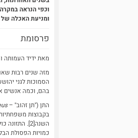
בשנים האחרונות, ו
וכפי הנראה במקרה 
ומניעת האכלה של חי
פרסומת
מאת ידיד העמותה ומנהל קבוצת Israel wild mammals (
מזה שנים רבות שאו
הסמוכות לגני יהושע
בהם, וכמה אנשים אף
התן ("תן זהוב" –
eus
בקבוצות משפחתיות 
השנה
[2]
. התזונה כו
כמויות הפסולת הבלת