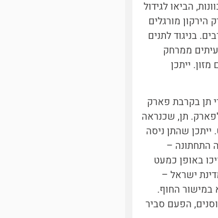
ות, הביאו לגידול
 הירקון מורגלים
ים. בניגוד לתנים
עיתים ממרחק
זון. ייתכן
על ידי תן בקרבת פארק
פארק. תן, שכנראה
 ייתכן שהתן ניסה
רה התחתונה –
יכו באופן כמעט
דינת ישראל –
 במישור החוף.
, ותני פארק הירקון מחוסנים, הפעם סביר