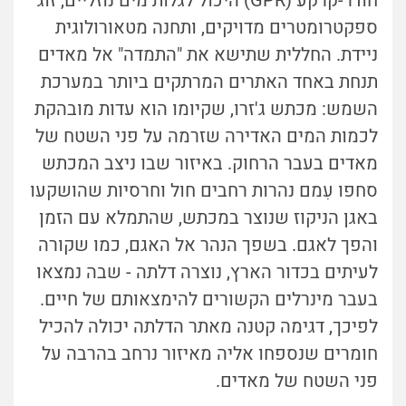
חודר-קרקע (GPR) היכול לגלות מים נוזליים, זוג
ספקטרומטרים מדויקים, ותחנה מטאורולוגית
ניידת. החללית שתישא את "התמדה" אל מאדים
תנחת באחד האתרים המרתקים ביותר במערכת
השמש: מכתש ג'זרו, שקיומו הוא עדות מובהקת
לכמות המים האדירה שזרמה על פני השטח של
מאדים בעבר הרחוק. באיזור שבו ניצב המכתש
סחפו עִמם נהרות רחבים חול וחרסיות שהושקעו
באגן הניקוז שנוצר במכתש, שהתמלא עם הזמן
והפך לאגם. בשפך הנהר אל האגם, כמו שקורה
לעיתים בכדור הארץ, נוצרה דלתה - שבה נמצאו
בעבר מינרלים הקשורים להימצאותם של חיים.
לפיכך, דגימה קטנה מאתר הדלתה יכולה להכיל
חומרים שנספחו אליה מאיזור נרחב בהרבה על
פני השטח של מאדים.