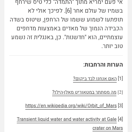
אי פעם ימריא מתוך "התמדה" כלי טיס שירחף
בשמיו של עולם אחר [6]. לפיכך אולי לא
תופתעו לשמוע ששמו של הרחפן, שיטוס בשדה
הכבידה הנמוך של מאדים באמצעות מדחפים
עוצמתיים, הוא "חדשנות". כן, באנגלית זה נשמע
טוב יותר.
הערות והרחבות
:
[1]
האם אנחנו לבד ביקום?
[2]
מה מסתתר במטאוריט מאלן-הילז?
https://en.wikipedia.org/wiki/Orbit_of_Mars
[3]
Transient liquid water and water activity at Gale
[4]
crater on Mars