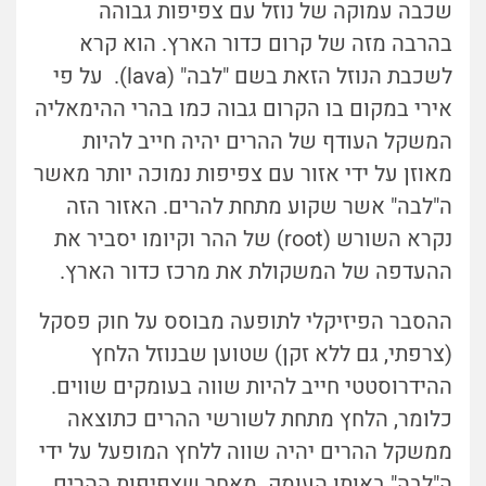
שכבה עמוקה של נוזל עם צפיפות גבוהה
בהרבה מזה של קרום כדור הארץ. הוא קרא
לשכבת הנוזל הזאת בשם "לבה" (lava). על פי
אירי במקום בו הקרום גבוה כמו בהרי ההימאליה
המשקל העודף של ההרים יהיה חייב להיות
מאוזן על ידי אזור עם צפיפות נמוכה יותר מאשר
ה"לבה" אשר שקוע מתחת להרים. האזור הזה
נקרא השורש (root) של ההר וקיומו יסביר את
ההעדפה של המשקולת את מרכז כדור הארץ.
ההסבר הפיזיקלי לתופעה מבוסס על חוק פסקל
(צרפתי, גם ללא זקן) שטוען שבנוזל הלחץ
ההידרוסטטי חייב להיות שווה בעומקים שווים.
כלומר, הלחץ מתחת לשורשי ההרים כתוצאה
ממשקל ההרים יהיה שווה ללחץ המופעל על ידי
ה"לבה" באותו העומק. מאחר שצפיפות ההרים