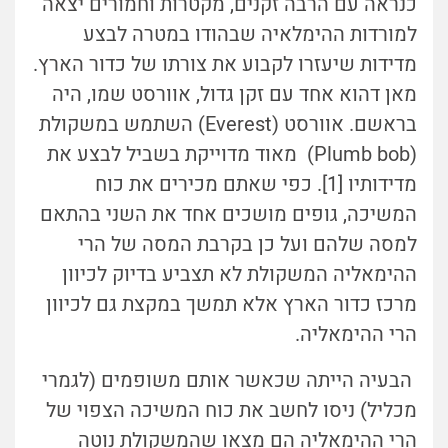
כנראה עם הרבה זקנים, מקטרות וחמורים יצאה
למורדות ההימלאיה שבהודו במטרה לבצע
מדידות שיעזרו לקבוע את צורתו של כדור הארץ.
מאן דהוא אחד עם זקן גדול, אוורסט שמו, היה
בראשם. אוורסט (Everest) השתמש במשקולת
(Plumb bob) מאוד מדוייקת בשביל לבצע את
מדידותיו [1]. כפי שאתם מכירים את כוח
המשיכה, גופים מושכים אחד את השני בהתאם
למסה שלהם ועל כן בקרבת המסה של הרי
ההימאליה המשקולת לא תצביע בדיוק לכיוון
מרכז כדור הארץ אלא תמשך במקצת גם לכיוון
הרי ההימאליה.
הבעיה הייתה שכאשר אותם משופמים (לגמרי
מכליל) ניסו לחשב את כוח המשיכה הצפוי של
הרי ההימאליה הם מצאו שהמשקולת נוטה