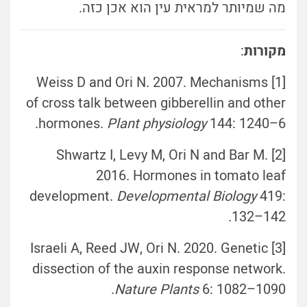
מה שמיותר למראית עין הוא אכן כזה.
מקורות
:
[1] Weiss D and Ori N. 2007. Mechanisms
of cross talk between gibberellin and other
hormones.
Plant physiology
144: 1240–6.
[2] Shwartz I, Levy M, Ori N and Bar M.
2016. Hormones in tomato leaf
development.
Developmental Biology
419:
132–142.
[3] Israeli A, Reed JW, Ori N. 2020. Genetic
dissection of the auxin response network.
Nature Plants
6: 1082–1090.