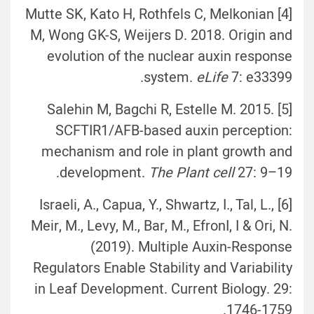
[4] Mutte SK, Kato H, Rothfels C, Melkonian
M, Wong GK-S, Weijers D. 2018. Origin and
evolution of the nuclear auxin response
system.
eLife
7: e33399.
[5] Salehin M, Bagchi R, Estelle M. 2015.
SCFTIR1/AFB-based auxin perception:
mechanism and role in plant growth and
development.
The Plant cell
27: 9–19.
[6] Israeli, A., Capua, Y., Shwartz, I., Tal, L.,
Meir, M., Levy, M., Bar, M., EfronI, I & Ori, N.
(2019). Multiple Auxin-Response
Regulators Enable Stability and Variability
in Leaf Development. Current Biology. 29:
1746-1759.