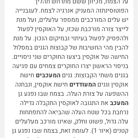
על הצמח, מכיוון ששם מתרחש תהליך
הפוטוסינתזה המעניק אנרגיה לצמח. לעגבנייה
יש עלים המורכבים ממספר עלעלים, ועל מנת
לייצר צורה מורכבת שכזו, על האוקסין לפעול
ולהפסיק לפעול בעיתוי ובמיקום הנכון. על מנת
להבין מהי החשיבות של קבוצות הגנים במסלול
החישה של אוקסין ביצעו החוקרים שני ניסויים.
בניסוי הראשון יצרו החוקרים צמחים עם פגיעה
בגנים משתי הקבוצות: גנים
המעכבים
חישת
אוקסין וגנים
המעודדים
חישת אוקסין, ונבחנה
ההשפעה על צורת העלה. בצמח שבו נפגע גן
המעכב
את התגובה לאוקסין התקבלה גדילה
נרחבת בכל שטח העלה שהביאה להתפתחות
עלה גדול, פשוט וחלק, שאינו מורכב מעלעלים
קטנים (איור 1). לעומת זאת, בצמח שבו נפגע גן