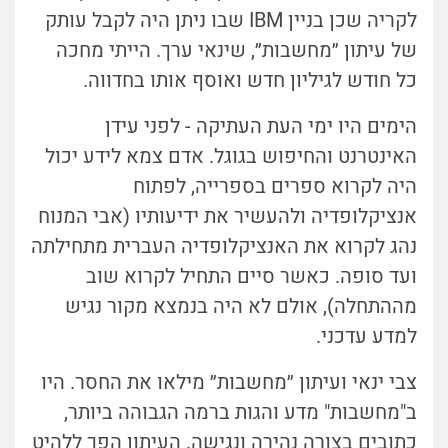
לקריה שכן בניין IBM שבו ניתן היה לקבל עותק
של עיתון ״מחשבות״, שינאי ערך. הייתי מחכה
כל חודש לגיליון חדש ואוסף אותו בחדווה.
הימים היו ימי העת העתיקה - לפני עידן
האינטרנט והחיפוש בגוגל. אדם צמא לידע יכול
היה לקרוא ספרים בספרייה, לפתוח
אנציקלופדיה ולהעשיר את ידיעותיו (אבי המנוח
נהג לקרוא את האנציקלופדיה העברית מתחילתה
ועד סופה. כאשר סיים התחיל לקרוא שוב
מההתחלה), אולם לא היה בנמצא מקור נגיש
למדע עדכני.
צבי ינאי ועיתון ״מחשבות״ מילאו את החסר. היו
ב"מחשבות" מדע והגות ברמה הגבוהה ביותר,
כתובים בצורה נהירה ונגישה. העיתון הפך ללהיט