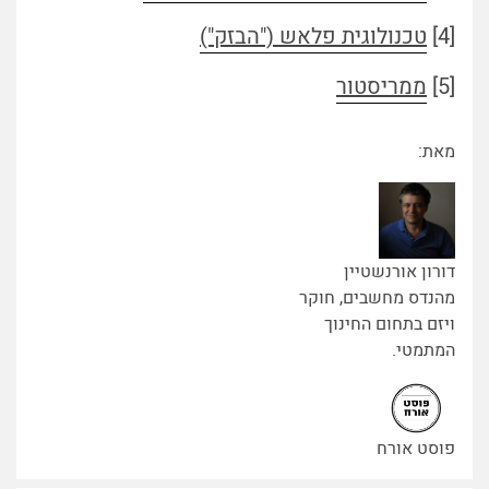
[4]
טכנולוגית פלאש ("הבזק")
[5]
ממריסטור
מאת:
דורון אורנשטיין
מהנדס מחשבים, חוקר
ויזם בתחום החינוך
המתמטי.
פוסט אורח