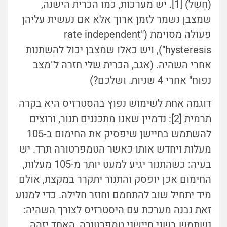
(חֵשֶל) [1]. יש מערכות, כמו הכרית הישנה,
שמצבן נשמר לזמן ארוך אלא אם נעשית עליהן
פעולה מסוימת ("rate independent
hysteresis"), ויש כאלו שמצבן יכול להשתנות
אחרי השהיה. (אגב, הכרית שלי חזרה ל"מצב
נפוח" אחרי 4 שניות. ושלכם?)
דוגמה אחת לשימוש נפוץ בהסטרזיס היא בקרה
תרמית [2]: נדמיין שאנו מתכננים תנור, ורוצים
להשתמש בחיישן שיפסיק את החימום ב-105
מעלות ויחדש אותו כאשר הטמפרטורה תרד. יש
בעיה: כשהתנור יגיע למעט יותר מ-105 מעלות,
החימום אכן יופסק והתנור יתקרר במקצת, אולם
מיד יתחיל שוב להתחמם וחוזר חלילה. כדי למנוע
זאת נבנה מערכת עם היסטרזיס לצורך השהיה:
נשתמש בשני חיישני טמפרטורה, האחד יזהה