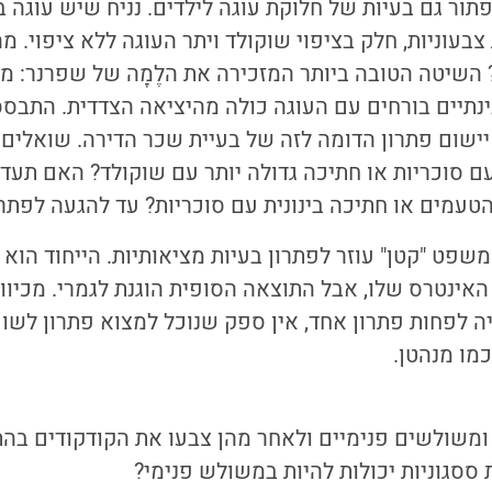
ור גם בעיות של חלוקת עוגה לילדים. נניח שיש עוגה בצ
 צבעוניות, חלק בציפוי שוקולד ויתר העוגה ללא ציפוי. 
 השיטה הטובה ביותר המזכירה את הלֶמָה של שפרנר: 
נתיים בורחים עם העוגה כולה מהיציאה הצדדית. התבססו
יישום פתרון הדומה לזה של בעיית שכר הדירה. שואלים 
 סוכריות או חתיכה גדולה יותר עם שוקולד? האם תעד
עמים או חתיכה בינונית עם סוכריות? עד להגעה לפתרו
משפט "קטן" עוזר לפתרון בעיות מציאותיות. הייחוד הוא 
האינטרס שלו, אבל התוצאה הסופית הוגנת לגמרי. מכיוו
ה לפחות פתרון אחד, אין ספק שנוכל למצוא פתרון לשו
מו מנהטן.
 ומשולשים פנימיים ולאחר מהן צבעו את הקודקודים בה
סגוניות יכולות להיות במשולש פנימי?