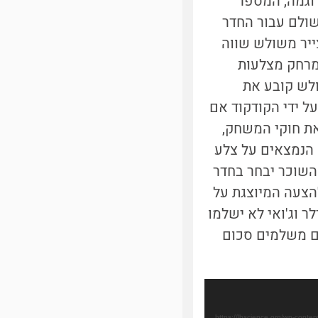
וגמה, המספר
שולם עבור החדר
ייר משולש שווה
המרחק מצלעות
לש קובע את
ל ידי הקודקוד אם
את חוקי המשחק,
 הנמצאים על צלע
שהשוכר יבחר בחדר
הצעה המיוצגת על
ר וג'ואי לא ישלמו
ם משלמים סכום
https://lbscience.org/wp-co-