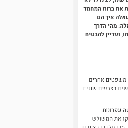
 שלו; לצ'נדלר לא
 את ברווז המחמד
שאלה איך הם
עיר היקרה בעולם [2], עולה השאלה: מהי הדרך
, ועדיין להבטיח
שים בצבעים שונים
ה עפרונות
לקו את המשולש
יים קטנים (פעולה זו נקראת Triangulation) לאחר מכן חלקו כרצונכם