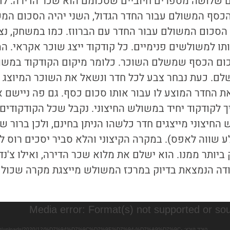
 שלושה מספרים חיוביים שסכומם הוא שכר הדירה. לד
הכסף המשולם עבור החדר הגדול, השני יהיה הסכום המ
 הסכום המשולם עבור החדר עם הברווז. כמו במשחק, נצ
ותו למשולשים פנימיים. כל קודקוד ייצג שוכר אקראי. 
ום הכסף שמשלם השוכר. כלומר מיקום הקודקוד במשו
ם. כעת נבחר צבע לכל חדר ונשאל את השוכר המיוצג ע
 החדר המוצע לו עבור אותו סכום כסף. גם פה ניישם 
ך לקודקוד יחיד במשולש החיצוני. נקבל שכל הקודקודים
חיצוני מייצגים חדר כלשהו הניתן בחינם, ולכן ברור 
 שווה לאפס). במקרה הקיצוני והלא סביר יסכים רוס ל
ביותר ממנו. הוא ישלם את מלוא שכר הדירה, ואילו צ'נדל
קודה הנמצאת בדיוק במרכז המשולש מייצגת מקרה שכול
Media error: Format(s) not supported or sou
הורד קובץ: ntent/uploads/2020/12/%D7%94%D7%9C%D7%9E%D7%94-%D7%A9%D7%9C