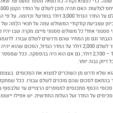
שונה. כדי למצוא נקודה כזו נשאל מספר מועט של שאלו
האם תהיה מוכן לשלם על החדר הגדול 3,000 דולר בחודש? 
יוון שצביעת קודקודי המשולש עונה על תנאי הלֶמה של ש
ססגוני אחד! כל משולש ססגוני מייצג מקרה שבו יהיו 
הנבחר וגם מן המחיר שהם נדרשים לשלם עבורו. לדוגמה
המשולשים רוס אמור לשלם 2,000 דולר על החדר הגדול, הסכום ש
לכך ויעמוד על 1,900 – 2,100 דולר, גם אם הוא היה בהפסקה. כ
ל דיוק גבוה יותר.
וא שלא נדרש מן השוכרים למצוא את הסכומים בעצמם
 בהתאם לסכום שהם מוכנים לשלם עבורו. ככל שמתקדמ
, סכומי הכסף מתכנסים למספרים הרצויים עד שלבסוף
כימים על החדר ועל העלות החודשית. יש אפילו יישומ