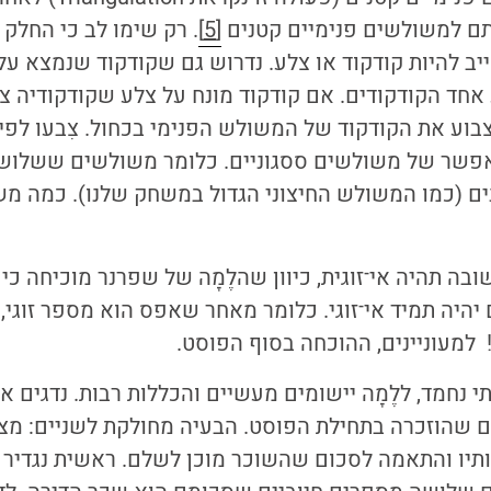
ם למשולשים פנימיים קטנים
[5]
. רק שימו לב כי החלק
יב להיות קודקוד או צלע. נדרוש גם שקודקוד שנמצא ע
 אחד הקודקודים. אם קודקוד מונח על צלע שקודקודיה צ
בוע את הקודקוד של המשולש הפנימי בכחול. צִבעו לפי 
פשר של משולשים ססגוניים. כלומר משולשים ששלושת
ים (כמו המשולש החיצוני הגדול במשחק שלנו). כמה מש
ובה תהיה אי־זוגית, כיוון שהלֶמָה של שפרנר מוכיחה 
 יהיה תמיד אי־זוגי. כלומר מאחר שאפס הוא מספר זוגי,
למעוניינים, ההוכחה בסוף הפוסט.
נחמד, ללֶמָה יישומים מעשיים והכללות רבות. נדגים 
ם שהוזכרה בתחילת הפוסט. הבעיה מחולקת לשניים: מ
ותיו והתאמה לסכום שהשוכר מוכן לשלם. ראשית נגדיר 