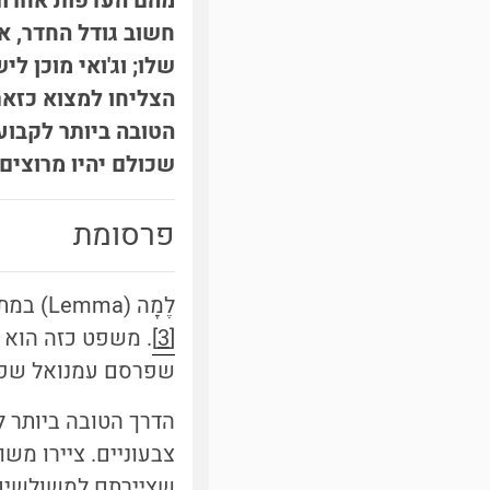
מהם העדפות אחרות: 
חשוב גודל החדר, א
שלו; וג'ואי מוכן ל
הטובה ביותר לקבוע
שכולם יהיו מרוצים?
פרסומת
לֶמָה (Lemma) במתמטיקה היא משפט עזר, כלומר משפט העוזר לנו להוכיח משפטים אחרים
[3]
. משפט כזה הוא 
שפרסם עמנואל שפרנר (mmanuel Sperner
הדרך הטובה ביותר ל
צבעוניים. ציירו מש