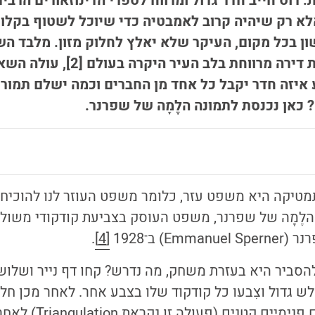
רוס חייב חדר גדול ומרווח לספרי הדינוזאורים הרבים
לא רק שיהיה קרוב לאמבטיה כדי שיוכל לשטוף בקלות
ישון בכל מקום, העיקר שלא יאלץ לחלוק מזון. מלבד ה
הצליחו למצוא כזאת דירה מרווחת בלב ה
 איזה חדר יקבל כל אחד מן החברים וכמה ישלם תמורתו
 כאן נכנסת לתמונה הלֶמָה של שפרנר.
הלֶמָה של שפרנר, משפט העוסק בצביעת קודקודי משול
E) ב־1928
[4]
.
הסביר היא בעזרת משחק, מה נדרש? קחו דף נייר ושלוש
ולש גדול וצִבעו כל קודקוד שלו בצבע אחר. לאחר מכן ח
שציירתם למשולשים פנימ