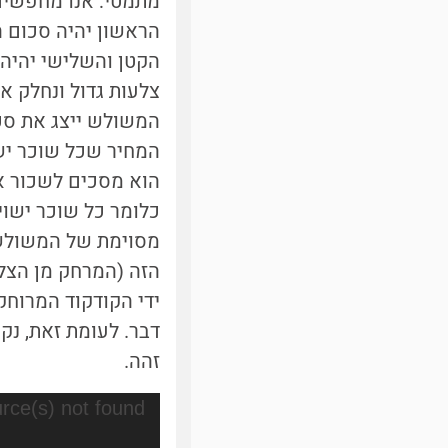
מתמטי: אנו מחפשים
הראשון יהיה סכום 
הקטן והשלישי יהיה
צלעות גדול ונחלק א
המשולש ייצג את סכ
המחיר שכל שוכר ישל
הוא מסכים לשכור את
כלומר כל שוכר ישוי
מסוימת של המשולש ה
הזה (המרחק מן הצלע
ידי הקודקוד המרוחק 
דבר. לעומת זאת, נ
זהה.
נגן
rce(s) not found
וידאו