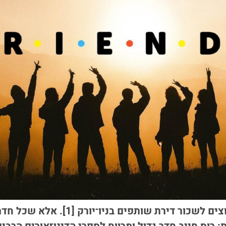
רוס, ג'ואי וצ'נדלר רוצים לשכור דירת שותפ