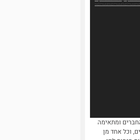
%D7%A9%D7%A4%D7%A8%D
חברים ומתאימה
ם, וכל אחד מן