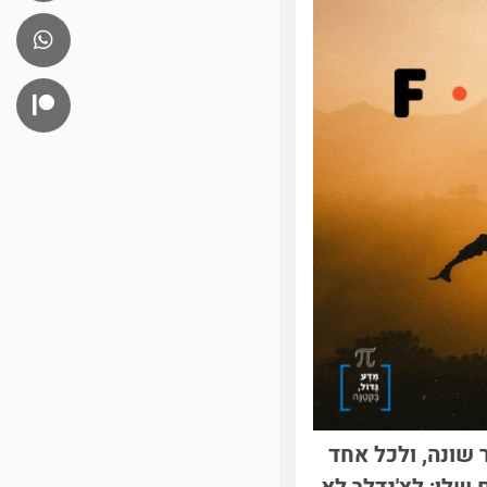
ים בניו־יורק [1]. אלא שכל חדר שונה, ולכל אחד