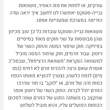
עורקים, או לחזות את מזג האוויר, משוואות
נבייה-סטוקס יאפשרו לנו לחשב איך יראה שדה
הזרימה במערכת שמעניינת אותנו.
משוואות נבייה-סטוקס עובדות כל כך טוב מכיוון
שהן מבוססות על שני חוקים מאוד בסיסיים
בפיזיקה: חוק שימור המסה והחוק השני של
ניוטון. עבור זורמים, חוק שימור המסה מוביל
למשוואה הנקראת "משוואת הרציפות", שבסה"כ
אומרת שאם נרצה להכניס זורם לא דחיס (כמו
מים) לנפח כלשהו, נצטרך להוציא מאותו הנפח
כמות זהה של זורם, או "לנקב" בו חור שדרכו
הזורם יוכל לברוח. החוק השני של ניוטון אומר
שהקצב בו משתנה התנע של הזורם שווה לסכום
הכוחות הפועלים עליו, והוא מוביל לשלוש