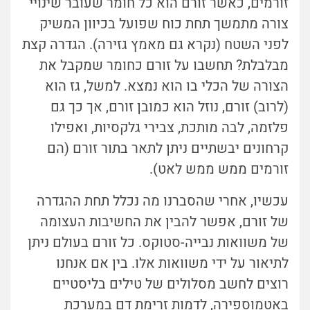
זורמים, כאשר זורם הוא כל חומר שעובר שינויי
צורה מתמשך תחת כוח שפועל בכיוון המשיק
לפני השטח (נקרא גם מאמץ גזירה). הגדרה קצת
מבלבלת? תחשבו על זורם כחומר שמקבל את
הצורה של הכלי בו הוא נמצא. למשל, גז הוא
(לרוב) זורם, נוזל הוא כמובן זורם, אך כך גם
פלזמה, לבה מותכת, צבירי גלקסיות, ואפילו
קרחונים יבשתיים ניתן לתאר בתור זורם (הם
זורמים ממש ממש לאט).
עכשיו, אחרי שהסברנו מה נכלל תחת ההגדרה
של זורם, אפשר להבין את החשיבות העצומה
של משוואות נבייה-סטוקס. כל זורם בעולם ניתן
לתיאור על ידי משוואות אלו. בין אם אנחנו
רוצים לחשב מסלולים של טילים בליסטיים
באטמוספירה, לדמות זרימת דם במערכת