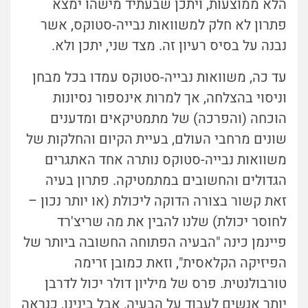
הלא ממוצעות, ויתכן שבעתיד מישהו ימצא
פתרון לא חלק למשוואות נבייה-סטוקס, אשר
נבנה על בסיס רעיון זה. מצד שני, יתכן ולא.
עד כה, משוואות נבייה-סטוקס עמדו בכל מבחן
וניסוי בהצלחה, אך למרות אינספור נסיונות
הוכחה (והפרכה) של מתמטיקאים ומדענים
שונים מרחבי העולם, בעיית הקיום והחלקות של
משוואות נבייה-סטוקס נותרה אחד האתגרים
הגדולים והחשובים במתמטיקה. פתרון בעיה
זאת קשור בצורה הדוקה ליכולת (או יותר נכון –
לחוסר יכולת) שלנו להבין את מה שריצ'רד
פיינמן כינה "הבעיה הפתוחה החשובה ביותר של
הפיזיקה הקלאסית", וזאת כמובן זרימה
טורבולנטית. פרס של מיליון דולר יכול לדרבן
יותר אנשים לעבוד על הבעיה, אבל בינינו, כנראה