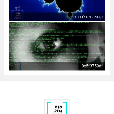
קבוצת מנדלברוט
0x5f3759df