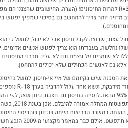
פגש עם עשרה אדומים ומדביק שלושה מהם, המחלה ת
באוכלוסייה זו. לכן, R=3 למרות החיסונים! (הערה: החישובים שהצגנו
 מדויק יותר צריך להתחשב גם בסיכוי שמפיץ יפגוש ביו
מחוסנים.)
ול עצוב, שרוצה לקבל חיסון אבל לא יכול, למשל כי הו
לו נחלשה. בעבודתו הוא צריך לפגוש אנשים אדומים. י
ללו לא שומרים על עצמם וגם לא עליו. סרבני החיסונים 
 אלא גם לאנשים הכחולים שלא יכולים להתחסן.
חצבת היא מחלה מאוד מידבקת, 
0.9=R'=18*0.05 והתפשט
 ההנחה במשרד הבריאות הייתה שכיוון שהכיסוי החיסונ
הוא 97%, המחלה לא תתפשט. או