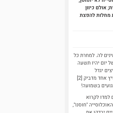
סייה לא יתחסן,
 אולם כיוון
] כדי לקשר בין הפצת מחלות להפצת
ים לה. למחרת כל
 יום יהיו תשעה
 מספר המפיצים יגדל
אקספוננציאלית לפי סדרה הנדסית שמנתה R=3, שהוא מספר האנשים שמפיץ אחד מדביק [2]
 למדו לקרוא
וכלוסייה "חוסנו",
ים יבדקו את