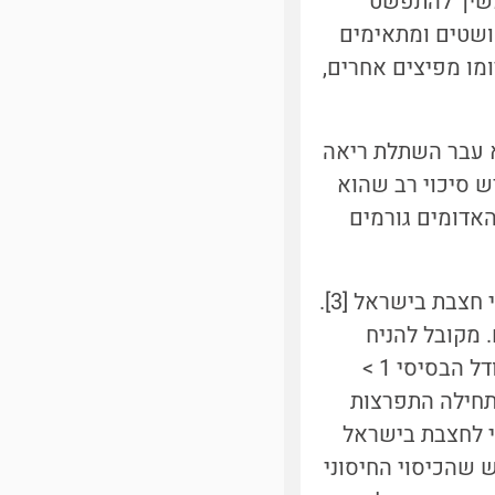
משיך להתפשט
 הם מפושטים ומתאימים
מו מפיצים אחרים,
א עבר השתלת ריאה
ש סיכוי רב שהוא
האדומים גורמים
מחקרים רבים הראו את הסכנה שיש בקיומם של איי אי-חיסון, למשל בחיסוני חצבת בישראל [3].
ונשא אחד עלול להדביק בערך R=18 נוספים. מקובל להניח
שצריך לחסן לפחות 95% מהאוכלוסייה בחיסון נגד חצבת, כיוון שאז, לפי המודל הבסיסי 1 >
ות המחלה אמורה להיבלם. אכן בשנת 2018, כשהתחילה התפרצות
י לחצבת בישראל
לם כבר במאמר מקצועי מ-2009 הובע חשש שהכיסוי החיסוני