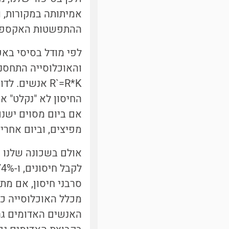
ההתפשטות האקספונ
R`=R*K אנשים
מפיצים, וביום אחרי 250 וכן הלאה. כלומר, המחלה ("שמועה") תדעך
סרבני חיסון, אם מת
האנשים האדומים גרי