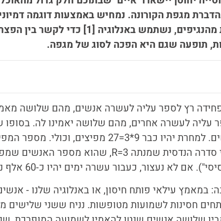
סייה יחוסן יישארו "איים" שבתוכם חלק גדול מהאוכלו
דברת מגפת הקורונה. נמחיש באמצעות דוגמה דמיונית;
שהתעייפנו במקצת מהנגיפים, נשתמש באנלוגיה [1
ת, תופעה שגם היא הפכה לסוג של מגפה.
ידה רץ לספר עליה לעשרה אנשים, מהם שלושה מאמינ
עליה לעשרה אחרים, מהם שלושה יאמינו לה. בסופו של
מפיצי שמועות חדשים. למחרת יהיו כבר 9*3=27 מפיצים, וכולי.
ם לא נעצור, כעבור עשרה ימים יהיו כ-60 אלף נגועים בשמועה!
: במאמץ עילאי פותח חיסון, או באנלוגיה שלנו - אנשים
חים חסינות לשמועות מטופשות. נניח ששני שלישים מהא
מבין שלושה אנשים שנטו להאמין לשמועה המופרכת, שני