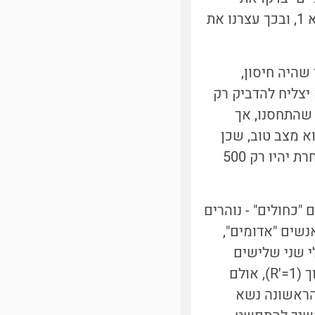
אמיתותה במקורות, ורק אחד ימשיך להפיץ. כלומר R החדש - נקרא לו 'R - הוא 1, ובכך עצרנו את
א אחד נהג להדביק R אנשים לפני שהיה חיסון,
אזי הנשא יצליח להדביק רק
ו שהתחסנו, אך
קלט" אצלם), 'R יהיה 1/2=3*1/6. מצב כזה, שבו R קטן מ-1, הוא מצב טוב, שכן
אם ביום מסוים ישנם 1,000 מפיצים, רק מחציתם יצליח להדביק מישהו, ולמחרת יהיו רק 500
ה, רק 900 אנשים - נקרא להם "כחולים" - נוהרים
סונים, ו-74% מהם, 666 תושבים, כבר קיבלו אותם; אבל יש גם 100 אנשים "אדומים",
י שני שלישים
מכלל האוכלוסייה כבר מחוסנים, ולכן לפי המודל הקודם המחלה אמורה לדעוך (R'=1), אולם
 הראשונה נשא