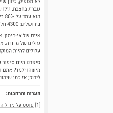
גוברת בחצבת, גילו 
הוא
בירושלים; 4300 חלו, ושלושה נפטרו.
איים של אי-חיסון, 
גחלים של מדורה. א
עלולים להיות המוק
סיפרנו היום סיפור 
מישהו ילמד? אתם וד
לירוק; אז כמו שיהונתן גפן כתב [4] - ז
הערות והרחבות:
[1]
פוסט על מודל הת