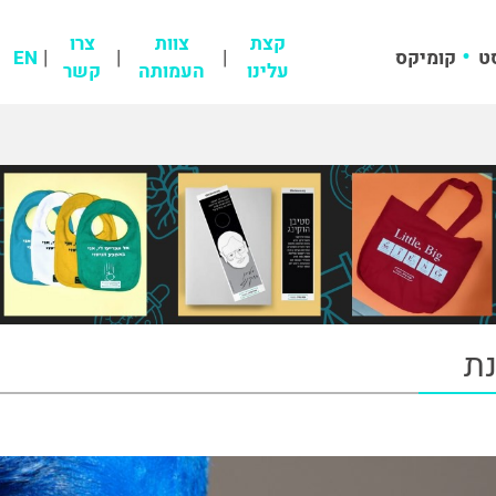
קצת
צוות
צרו
ט
קומיקס
EN
עלינו
העמותה
קשר
ת