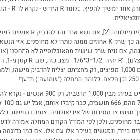
נציאלית.
לפי מודל בסיסי באפידמיולוגיה [2], אם נש
והאוכלוסייה התחסנה כך שרק K אחוזים ממנה נותרו לא מחוסנים, 
. לדוגמה, אם נניח שרק שישית מהאוכלוסייה לא התחסנו (א
החיסון לא "נ
!
אולם בשכונה שלנו יש בעיה: מבין 1,000 תושבי
לקבל חי
וך חשש או מסיבות של אידיאולוגיה. אומנם בחישוב כלל
ם ביחד, ונפגשים בעיקר אלו עם אלו. אם כמו בדוגמה