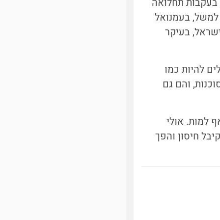
מספיק, כיוון שייתכנו איים של אי-חיסון, ואכן בדיקות שנעשו ביוני 2018, בעקבות תחלואה
 למשל, בעמנואל
 בישראל, בעיקר
ים להיות כמו
כנות, והם גם
ף למות. אולי
יבל חיסון והפך