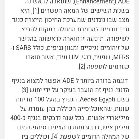
Enhancement) ADE), שתוארה לראשונה
בשנות השישים של המאה העשרים [1], היא
מצב שבו נוגדנים שמערכת החיסון מייצרת כנגד
נגיף גורמים להחמרת המחלה במקום להביא
לשיפורה. תופעה זו תוארה לראשונה בהקשר
של זיהומים נגיפיים ומגוון נגיפים, כולל SARS ו-
MERS, שפעת, דנגי, HIV ועוד, אשר תוארו
כגורמים לתופעה [2].
דוגמה ברורה ביותר ל-ADE אפשר למצוא בנגיף
הדנגי. נגיף זה מועבר בעיקר על ידי יתוש [3]
בשם Aedes Egypti, הנפוץ במעל 100 מדינות
שונות, שהאוכלוסייה הכוללת בהן עומדת על
מיליארדי אנשים. בכל שנה נדבקים בנגיף כ-400
מיליון איש, כרבע מתוכם מציגים סימפטומים
של המחלה הדומים לשפעת [4], וכוללים בין