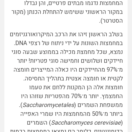
המחמצות נדגמו מבתים פרטיים, והן נבדלו
במקור הראשוני ששימש להתחלת הכנתן (מקור
הסטרטר).
בשלב הראשון זיהו את הרכב המיקרואורגניזמים
במחמצות השונות על ידי ניתוח של רצפי DNA.
נמצא, שכל מחמצת מכילה בממוצע שבעה סוגי
חיידקים ושלושים וחמישה סוגי פטריות! יותר
מ־97% מהחיידקים היו כאלה המייצרים חומצה
לקטית או חומצה אצטית בתהליך התסיסה.
חומצות אלה הן המקנות ללחם את טעמו
החמצמץ. יותר מ־70% מהפטריות שזוהו היו
ממשפחת השמרים (
Saccharomycetales
).
ביותר מ־50% מהמחמצות היו שמרי האפייה
(
Saccharomyces cerevisiae
) השמרים
הדומיננטיים, כלומר הם נמצאו במחמצות בכמות