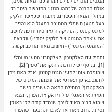
מגנטים מוכרים לעולם המדע כבר מאות שנים,
אולם ההבנה של ״מהו מגנט״ התגבשה היטב רק
במהלך המאה העשרים. מתברר שכאשר חלקיק
בעל מטען חשמלי מסתובב במעגל הוא נהפך
למגנט קטנטן. הפיזיקה התאורטית יודעת לחשב
את עוצמת המגנוט של חלקיק יסודי (שנקראת
"המומנט המגנטי") - חישוב מאוד מורכב וקשה.
נתחיל עם האלקטרון. לאלקטרון מטען חשמלי
[1], ובנוסף יש לו תכונה הנקראת "ספין" [2],
שהופכת אותו למעין מגנט קטנטן. אבל האם ניתן
לחשב באופן תאורטי את עוצמת המגנוט של
האלקטרון? בתחילת המאה העשרים חישב
הפיזיקאי האנגלי פול דיראק את הערך, ומצא
שהוא קרוב מאוד לערך שנמדד קודם לכן באופן
נסיוני. קרוב מאוד אך לא בדיוק: בעוד שהערך