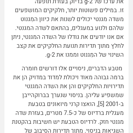
את ערכו של g-2 בדיוק בעזרת תופעה
זו.
במילים פשוטות יותר, חלקיקים המושפעים
משדה מגנטי יכולים לשנות את כיוון המִגנוט
שלהם ולנוע במעגלים, בהתאם לשדה המגנטי.
אם אנו יודעים את גודלו של השדה המגנטי, ניתן
לחלץ מתוך תדירות תנועת החלקיקים את קצב
השינוי של המִגנוט וממנו את g-2.
מטבע הדברים, ניסויים אלו דורשים חומרה
ברמה גבוהה מאוד ויכולת למדוד במדויק הן את
תדירויות החלקיקים והן את השדה המגנטי
שמשפיע עליהן. בניסוי שנערך בברוקהייבן
ב-2001 [5], הואצו קרני מיואונים בטבעת
מעגלית ברדיוס של כ-7.5 מטרים, בעזרת שדה
מגנטי חזק. לרדיוס הטבעת יש חשיבות בהקטנת
השגיאות בניסוי. מתוך תדירות הסיבוב של