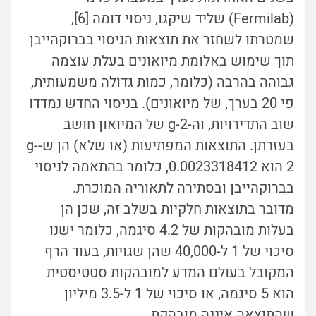
(Fermilab) שליד שיקגו, ניסוי דומה [6],
שמטרתו לשחזר את תוצאות הניסוי בברוקהייבן
תוך שימוש באלומת מיואונים בעלת עוצמה
גבוהה בהרבה (כלומר, כמות גדולה משמעותית,
פי 20 בערך, של מיואונים). בניסוי החדש נמדדו
שוב התדירויות, וה-g-2 של המיואון חושב
בעזרתן. התוצאות המפתיעות (או שלא) הן ש-g-
2 הוא 0.0023318412
, כלומר בהתאמה לניסוי
בברוקהייבן ובסתירה לתאוריה המוכרת.
מדובר בתוצאות חלקיות בשלב זה, שכן הן
בעלות מובהקוּת של 4.2 סיגמה, כלומר ישנו
סיכוי של 1 ל-40,000 שהן שגויות, בעוד הרף
המקובל בעולם המדע למובהקות סטטיסטית
הוא 5 סיגמה, או סיכוי של 1 ל-3.5 מיליון
שהתוצאה איננה מובהקת.