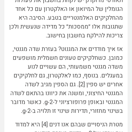
תאורטי מדוקדק יש לקחת בחשבון את פעולות
הגומלין של המיואון או האלקטרון עם כל אחד
מהחלקיקים האלמנטריים בטבע. הסיבה היא
שתגובות אלו ״ממסכות״ כל מדידה שנעשית ולכן
צריכות להילקח בחשבון בחישוב.
אז איך מודדים את המגנוט? בעזרת שדה מגנטי,
כמובן. כשחלקיקים טעונים חשמלית מושפעים
משדה מגנטי משמעותי, הם עשויים לנוע
במעגלים. בנוסף, כמו לאלקטרון, גם לחלקיקים
אחרים יש ספין [2]. גם הספין מגיב לשדה
המגנטי החיצוני, ומשנה את כיוונו בהתאם לשדה
המגנטי ובאופן פרופורציוני ל-g-2. כאשר מדובר
בשינוי מחזורי, תדירות שינוי זו תלויה ב-g-2.
מטרת הניסויים שבהם אנו דנים [4] היא למדוד