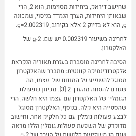
שחישב דיראק, ביחידות מסוימות, הוא 2, הרי
שבאותן היחידות, הערך הנמדד בניסוי, שמכונה
g, הוא לא בדיוק 2 אלא בקירוב,
g=2.002319.
לחריגה בשיעור 0.002319 יש שֵם: g-2 של
האלקטרון.
הסיבה לחריגה מוסברת בעזרת תאוריה הנקראת
אלקטרודינמיקה קוונטית: מתברר שהאלקטרון
מסוגל להשפיע על המגנוט של עצמו, מה
שגורם להסחה מהערך 2 [3]. מכיוון שפעולת
הגומלין של האלקטרון עם עצמו היא חלשה, הרי
שהסטייה היא קלה. בנוסף, האלקטרון מסוגל
לבצע פעולות גומלין עם כל חלקיק אחר, וחישוב
מדוקדק של השפעת פעולות גומלין הללו מראה
שגם הן משפיעות קלושות על הערך של g-2.