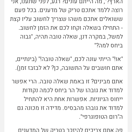
הארץ?", מה הייתם עונים? רגע, לפני שתענו, אני
רוצה ללמד אתכם טריק של מדענים. בכל פעם
ששואלים אתכם משהו שצריך לחשוב עליו קצת
- התחילו בשאלה וקחו לכם את הזמן לחשוב.
למשל, במקרה דנן, שאלה טובה תהיה, "גבוה
ביחס למה?"
"או!" הייתי עונה לכם, "שאלה טובה!" (בינתיים,
אתם חושבים על התשובה, כן? לא לבזבז זמן).
אתם מבינים? זו באמת שאלה טובה. הרי אפשר
למדוד את גובהו של הר ביחס לכמה נקודות
ייחוס הגיוניות. אפשרות אחת היא להתחיל
למדוד את גובהו מהבסיס. מדידה זו מכונה גם
ה"רום הטופוגרפי".
פה אתם צריכים להיזכר בטריק של המדענים