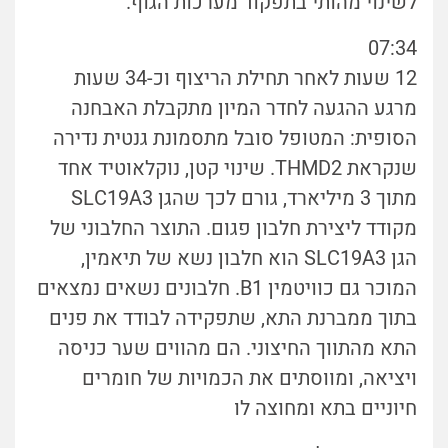
לשינוי מהותי בתפקוד מערכות הגוף.
07:34
12 שעות לאחר תחילת הריצוף וכ-34 שעות
מרגע ההגעה לחדר המיון מתקבלת האבחנה
הסופית: המטופל סובל מתסמונת גנטית נדירה
שנקראת THMD2. שינוי קטן, נוקלאוטיד אחד
מתוך 3 מיליארד, גורם לכך שהגן SLC19A3
מקודד ליצירת חלבון פגום. התוצר החלבוני של
הגן SLC19A3 הוא חלבון נשא של תיאמין,
המוכר גם כוויטמין B1. חלבונים נשאים נמצאים
בתוך ממברנת התא, שתפקידה לבודד את פנים
התא מהתווך החיצוני. הם מהווים שער כניסה
ויציאה, ומווסתים את הכמויות של חומרים
חיוניים בתא ומחוצה לו