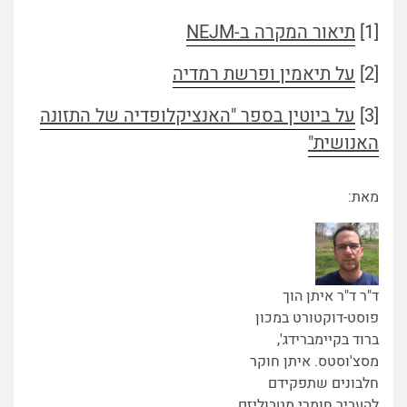
[1]
תיאור המקרה ב-NEJM
[2]
על תיאמין ופרשת רמדיה
[3]
על ביוטין בספר "האנציקלופדיה של התזונה
האנושית"
מאת:
ד"ר ד"ר איתן הוך
פוסט-דוקטורט במכון
ברוד בקיימברידג',
מסצ'וסטס. איתן חוקר
חלבונים שתפקידם
להעביר חומרי מטבוליזם