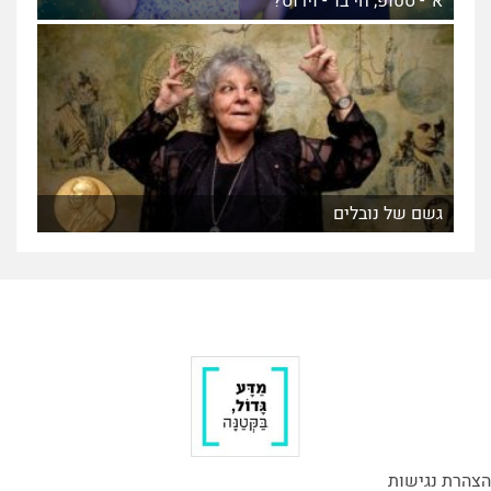
א' - סטופ; חי בו' - וירוס?
גשם של נובלים
הצהרת נגישות