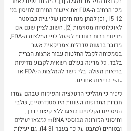
בקבוצת הגיל 16 ומעלה [1]. כמה חודשים לאחר
מכן הרחיב ה-FDA את אישור החירום לחיסון בני
15-12, וכן למתן מנת חיסון שלישית כבוסטר
לאוכלוסיות מסוימות [2]. חשוב לציין שגם אם
מדינות רבות בוחרות לפעול לפי המלצות ה-FDA,
מדובר ברשות פדרלית אמריקאית אשר
בסמכותה לקבל החלטות עבור ארצות הברית
בלבד. כל מדינה בעולם רשאית לקבוע מדיניות
בריאות משלה, בלי קשר להמלצות ה-FDA או
גופי בריאות אחרים.
נזכיר כי תהליכי הרגולציה והפיקוח שבהם עמדו
חברות התרופות השונות היו סטנדרטיים, שלבי
הניסויים הקליניים בוצעו ללא קיצורי דרך,
וחיסוני הקורונה מבוססי mRNA נמצאו יעילים
ובטוחים (כתבנו על כך בעבר, [4-3]). גם יעילות