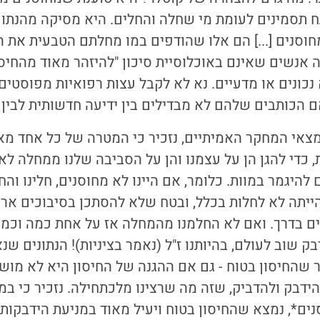
ה ופי 27 לפתח תסמינים לעומת מי שחלה והחלים. היא מסיקה מהנתו
סנים [...] הם אלו שהודפים במו מחלתם הטבעית את הנג
 אנשים שאינם באוכלוסיית סיכון "להיזהר מאוד מהחיסון
א נכונים או מדעיים. נא לא לקבל עצות רפואיות מפוסטי
ם הכותבים שלהם לא מבדילים בין ידיעה חדשותית לבין
אי המחקר האמיתיים, נזכיר כי המטרה של כל אחד מאי
, כדי להגן הן על עצמנו והן על הסביבה שלנו ממחלה לא 
להיגמר במוות. כלומר, אם היינו לא מחוסנים, חלינו וה
ייתה לא לחלות בכלל, ובטח שלא להסתכן בסיבוכים ארוכי
ם בדרך. ואם לא החלמנו מהמחלה אז על אחת כמה וכמה 
ק שוב לעולם, בהיותנו ז"ל (נאמר בציניות)! הנתונים ש
 שהחיסון בטוח - גם אם ההגנה של החיסון היא לא מושל
ידבק ולהדביק, שזה מה שרצינו מלכתחילה. נזכיר כי במ
ים*, נמצא שהחיסון בטוח ויעיל מאוד במניעת הידבקות,