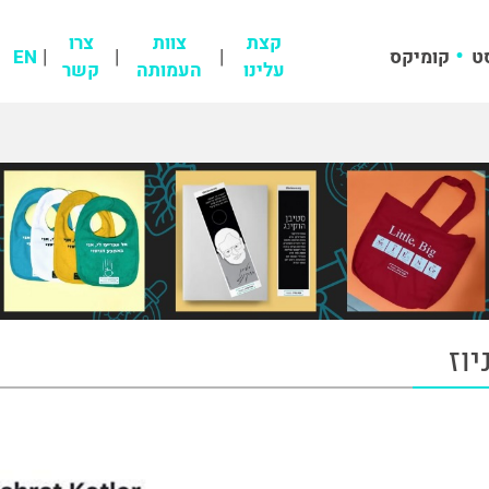
קצת
צוות
צרו
ט
קומיקס
EN
עלינו
העמותה
קשר
יוז