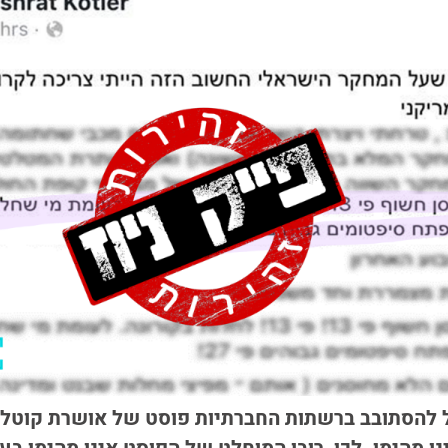
2.9) התחיל להסתובב ברשתות החברתיות פוסט של אושרת קו