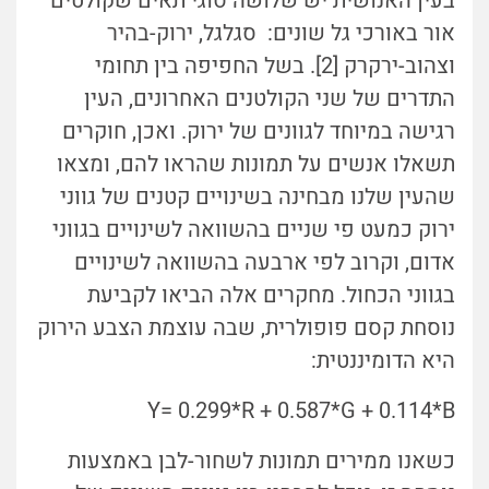
בעין האנושית יש שלושה סוגי תאים שקולטים
אור באורכי גל שונים: סגלגל, ירוק-בהיר
וצהוב-ירקרק [2]. בשל החפיפה בין תחומי
התדרים של שני הקולטנים האחרונים, העין
רגישה במיוחד לגוונים של ירוק. ואכן, חוקרים
תשאלו אנשים על תמונות שהראו להם, ומצאו
שהעין שלנו מבחינה בשינויים קטנים של גווני
ירוק כמעט פי שניים בהשוואה לשינויים בגווני
אדום, וקרוב לפי ארבעה בהשוואה לשינויים
בגווני הכחול. מחקרים אלה הביאו לקביעת
נוסחת קסם פופולרית, שבה עוצמת הצבע הירוק
היא הדומיננטית:
Y= 0.299*R + 0.587*G + 0.114*B
כשאנו ממירים תמונות לשחור-לבן באמצעות