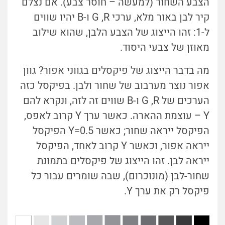
הצבע השחור (למעשה – חוסר צבע). אם נצלם
קיר לבן באור מלא, ערכי G ,R ו-B יהיו שווים
ל-1: זהו הייצוג של הצבע הלבן, שהוא שילוב
מאוזן של צבעי היסוד.
מה בדבר הייצוג של פיקסלים בגווני אפור? גוון
אפור נוצר מערבוב של שחור ולבן. בפיקסל כזה
הערכים של G ,R ו-B שווים זה לזה, ונקרא להם
Y – עוצמת ההארה. כאשר ערך Y קרוב לאפס,
הפיקסל ייראה שחור; כאשר Y=0.5 הפיקסל
ייראה אפור, וכאשר Y קרוב לאחד, הפיקסל
ייראה לבן. זהו הייצוג של פיקסלים בתמונת
שחור-לבן (מונוכרום), שבה שומרים עבור כל
פיקסל רק את ערך Y.