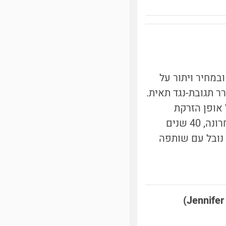
ל ההמלצות ובמחיר ויתור על
ן את המנגנון שבו mRNA סינתטי מעורר תגובת-נגד תאית.
mRN. הגילויים שלה על אופן הזרקת
המולקולה לתאים היו הבסיס לחיסונים מבוססי ה-mRNA נגד קורונה. רק לאחרונה, 40 שנים
 נובל עם שותפה