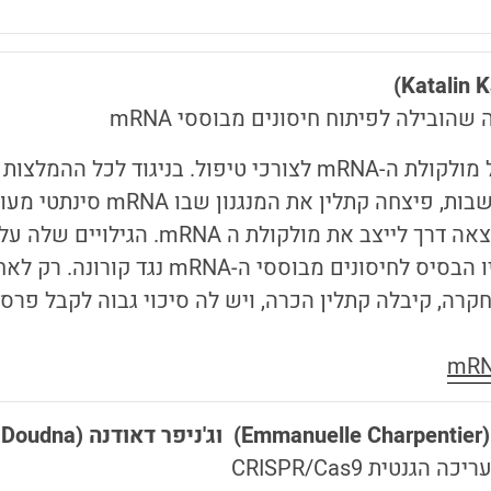
שהובילה לפיתוח חיסונים מבוססי mRNA
מחלוצות המחקר של מולקולת ה-mRNA לצורכי טיפול. בניגוד לכ
משרות אקדמיות נחשבות, פיצחה קתלי
בנוסף על כך, היא מצאה דרך לייצב את מולקולת ה A
ה, קיבלה קתלין הכרה, ויש לה סיכוי גבוה לקבל פרס
(Emmanuelle Charpentier)
וג'ניפר דאודנה
(Jennifer Doudna)
נטית CRISPR/Cas9