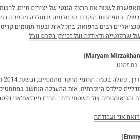
מאפשרת לשנות את הרצף הגנטי של יצורים חיים, לרבות
 בשלב התפתחות מוקדם. טכנולוגיה זו חוללה מהפכה במ
נציאליים רבים ברפואה, בחקלאות ובעוד תחומים קריטיים
ל שרפנטייה ודאודנה ועל זכייתן בפרס נובל
)
Maryam Mirzakhan
ת זמננו
מתמטיקאי
ליית פילדס היוקרתית, אות ההערכה הנחשב במתמטיקה
ה והגיאומטריה של משטחי רימן. מרים מירזאח'אני נפט
זאח'אני ועבודתה
)
Emmy