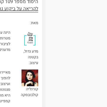
היסוד מספר 109 קרוי על שמה – מייטנריום.
לקריאה על ביקוע גר
מאת:
הינה ע
מטרות 
לציבור
מדענים
מדע גדול,
בקטנה
עיצוב:
מאיירת
להפוך ר
ועיצובי
קורנליה
סגנונות
קולבובסקה
היא מת
קמפינג