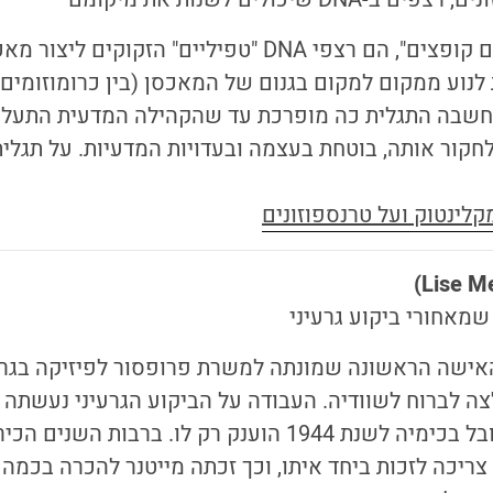
טרנספוזונים, או "גנים קופצים", הם רצפי DNA "טפיליים" ה
לנוע ממקום למקום בגנום של המאכסן (בין כרומוזומים 
חשבה התגלית כה מופרכת עד שהקהילה המדעית התעלמ
קור אותה, בוטחת בעצמה ובעדויות המדעיות. על תגלית
לינטוק ועל טרנספוזונים
Lise Me
שמאחורי ביקוע גרעיני
האישה הראשונה שמונתה למשרת פרופסור לפיזיקה בגרמ
ה לברוח לשוודיה. העבודה על הביקוע הגרעיני נעשתה
אוטו האן, אך פרס נובל בכימיה לשנת 1944 הוענק רק לו. 
צריכה לזכות ביחד איתו, וכך זכתה מייטנר להכרה בכמה 