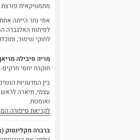
מתמטיקאית פורצת דר
לפיתוח האלגברה המ
לחוקי שימור, ותוכלו
מריה סיבילה מריאן 
חוקרת יחסי חרקים-
עצמי, תיארה לראשונ
ואומנות.
לקריאת סיפורה המ
ברברה מקלינטוק (
k
גילתה את הטרנספוזונים, רצפים ב-DNA