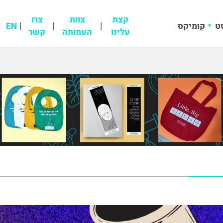
קצת
צוות
צרו
ט
קומיקס
EN
עלינו
העמותה
קשר