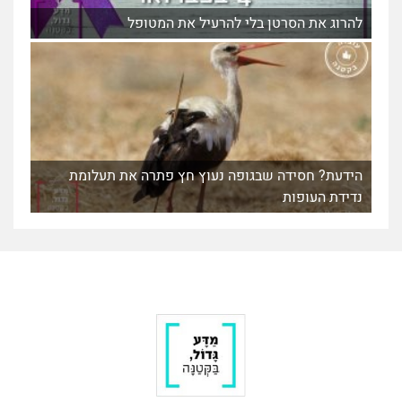
להרוג את הסרטן בלי להרעיל את המטופל
הידעת? חסידה שבגופה נעוץ חץ פתרה את תעלומת
נדידת העופות