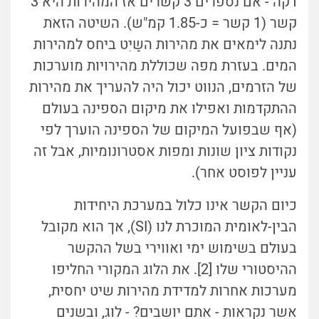
דקה - אם נספרים 3 קשרים אז המהירות היא 3
קשר (1 קשר = כ-1.85 קמ"ש). השיטה הזאת
נתנה לימאים את מהירות השַיִט ביחס למהירות
המים. בעזרת מפה שכוללת מהירויות מוערכות
של הזרמים, הנווט יכול היה להעריך את מהירות
ההתקדמות ואפילו את מיקום הספינה בעולם
(אף שבפועל המיקום של הספינה הוערך לפי
נקודות ציון שונות ומפות אסטרונומיות, אבל זה
עניין לפוסט אחר).
כיום הקשר אינו כלול במערכת היחידות
הבין-לאומית המוכרת לנו (SI), אך הוא מקובל
בעולם בשימוש ימי ואווירי בשל ההקשר
ההיסטורי שלו [2]. את הלוג המקורי החליפו
מערכות אחרות למדידת מהירות שיט יחסית,
אשר נקראות - אתם יושבים? - לוג, ובשנים