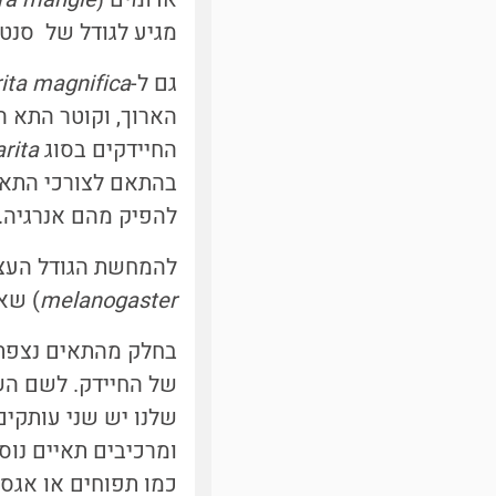
מגיע לגודל של סנטי
גם ל-
ita magnifica
החיידקים בסוג
rita
בהתאם לצורכי התא ל
להפיק מהם אנרגי
להמחשת הגודל העצו
melanogaster
) שאורכו כ-,000
בחלק מהתאים נצפתה
של החיידק. לשם השו
שלנו יש שני עותקים