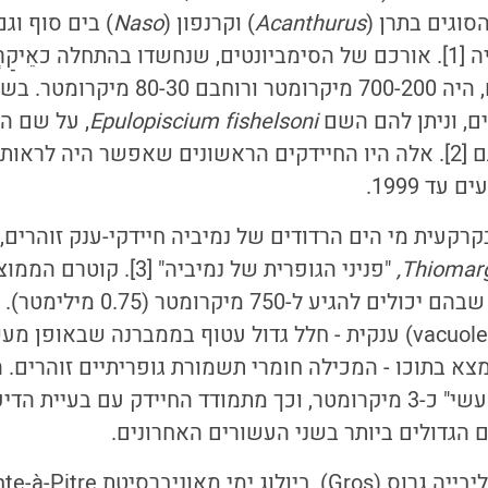
וגים בתרן (
Acanthurus
) וקרנפון (
Naso
) בים סוף וג
הגדולה של אוסטרליה [1]. אורכם של הסימביונטים, שנחשדו בהתחלה כאֵי
, וניתן להם השם
Epulopiscium fishelsoni
, על שם הז
פישלזון, שגילה אותם [2]. אלה היו החיידקים הראשונים שאפשר היה 
עד 1999.
Thiomarg
מיקרומטר והגדולים שבהם יכולים להגיע ל
שלהם הוא חלולית (vacuole) ענקית - חלל גדול עטוף בממברנה שבאו
א בתוכו - המכילה חומרי תשמורת גופריתיים זוהרים. 
החלולית וקוטרו ה"מעשי" כ-3 מיקרומטר, וכך מתמודד החיידק עם בעי
 הגדולים ביותר בשני העשורים האחרונים.