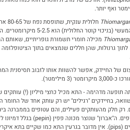
מטר ואף יותר.
Thiomargar
חלולית ענ
הארוך, וקוטר התא המעשי (בניכוי קוטר החלול
Thiomarga
מכילה חומרי תשמורת גופריתיים, שאותם הח
תוך גרנולות, שהן חללים שנמצאים בתוך הציטופלזמה 
ה.
ם של החיידק, אפשר להשוות אותו לזבוב תסיסנית המח
3 מיקרומטר (3 מילימטר).
 תופעה מדהימה - התא מכיל כחצי מיליון (!) עותקים 
ואה, בחיידקים "רגילים" יש רק עותק אחד של החומר ה
. רק חלק מהעותקים פעילים, והם עטופים בממברנה ביח
ומרכיבים תאיים נוספים. ה"אברון" שנוצר מכו
כמו תפוחים או אגסים (pips). אין מדובר בגרעין התא כמו שקיים בת