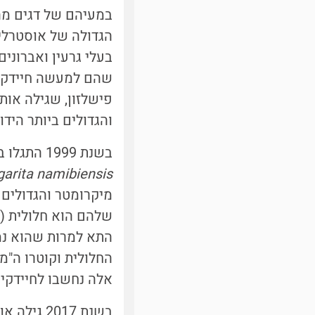
במעיהם של דגים מהס
שהם למעשה חיידקים
והגדולים ביותר הידועים 
בשנת 1999 התגלו בקרקעית מי הים הרדודים של נמיביה חיידקי-ענק זוהרים, והם כונו
arita namibiensis,
התא למרות שהוא נמצ
אלה נחשבו לחיידקים