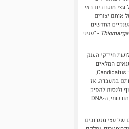
 עצי מנגרובים באי
 קבעו את רצף ה-RNA הריבוזומי של אותם יצורים
הענקיים החדשים
Thiomargar
- "פניני
ושת חיידקי הענק
תנאים המלאים
המאפשרים את גידולם. וככאלה, בספרות המדעית מתווסף לפני שמם התואר Candidatus,
תם במעבדה. אז
ף ולנסות להסיק
מסקנות מתצפיות אלה. כמובן שאפשר לכמת ולקבוע את הרצף של החומר התורשתי, ה-DNA
של עצי מנגרובים
קרומטרים, וחלקם