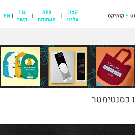
קצת
צוות
צרו
ט
קומיקס
EN
עלינו
העמותה
קשר
 כסנטימטר