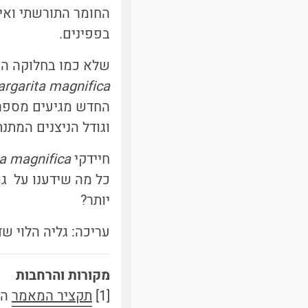
החומר התורשתי ואינ
בפפינים.
שלא כמו בחלוקה הש
rgarita magnifica
וגודל הניצנים המתנתקים הו
חיידקי
a magnifica
כל מה שידענו על גו
יותר?
עריכה: גליה הלוי ש
מקורות והרחבות
[1]
תקציר המאמר
המקורי מ