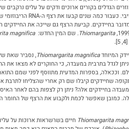
וזרים הגדלים בקורים ארוכים ודקים על עלים נרקבים של
גוואדלופ שבים הקריבי. כעבור כמה שנים
דובר בחיידקים. קביעת הרצף גם שייכה את החיידקים 
Thiomargarita.
שם המין החדש:
ita magnifica
.
ידק המיוחד
Thiomargarita magnifica
, נסביר שאת של
ניתן לגדל בתרבית במעבדה, כי החוקרים לא מצאו את ה
קופה שחיידקים קיבלו שם רק אחרי שהצליחו לתרבת או
מעבדה בחיידקים אלה? ניתן רק לצפות בהם לאחר האיסו
Thiomargarita magn
חיים בשרשראות ארוכות על עלים 
Rhizopho
)
.
אורכם של מרבית התאים הוא כמה מאות מי