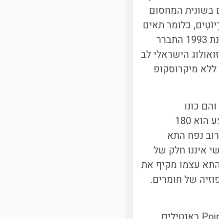
ם בשונית המחסום
קַרְיוֹטִים, כלומר תאים
בעלי גרעין ואברונים, היה 700-200 מיקרומטר ורוחבם 80-30 מיקרומטר. בשנת 1993 התברר
ואולוג הישראלי לב
לראות ללא מיקרוסקופ
"פניני הגופרית של נמיביה" [3]. קוטרם הממוצע הוא 180
-750 מיקרומטר (0.75 מילימטר). רוב נפח התא
פן מעשי איננו חלק של
התא עצמו מקיף את
ית הדיפוזיה של חומרים.
בשנת 2017 גילה אוליבייה גרוס (Gros), ביולוג ימי מאוניברסיטת Pointe-à-Pitre באנטילים