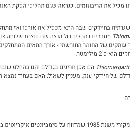
ו מכיל את הריבוזומים. כנראה שגם תהליכי הפקת האנר
גרתית בחיידקים שבה התא מכפיל את אורכו ואז מתחלק
Thioma
מתרבים בתהליך של הנצה שבו נוצרת שלוחה צדד
א כ-2 מילימטר.
Thiomargarit
הם אכן חריגים בגודלם והם בהחלט שובר
דלם של חיידקי-ענק. מעניין לשאול: האם בעתיד נמצא חי
דה
שנת 1985 שמדווח על סימביונטים איקריוטים במעי דגים