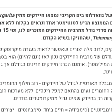
של גוואדלופ בים הקריבי נמצאו חיידקים ממין
garita
 הממוצע מגיע לסנטימטר אחד ונראים בקלות ללא אמ
גודל ממרבית החיידקים המוכרים לנו, ופי 15 עד 50 מקרוביהם,
Thiomarg
, שהחזיקו בשיא הקודם.
המילימטר). אומנם הכרנו חיידקים חריגים בגודלם אך 
ינת.
גבלה תאורטית לגודל של חיידקים - רוב חילוף החומרי
 החומרים נעים בהתאם למפל ריכוזים, ללא מערכות הובל
קרות רק בחיידק שאינו גדול ממיקרומטרים בודדים.
 התגלו סימביונטים (סימביוזה = חיים ביחד; סימביונטים - יצור