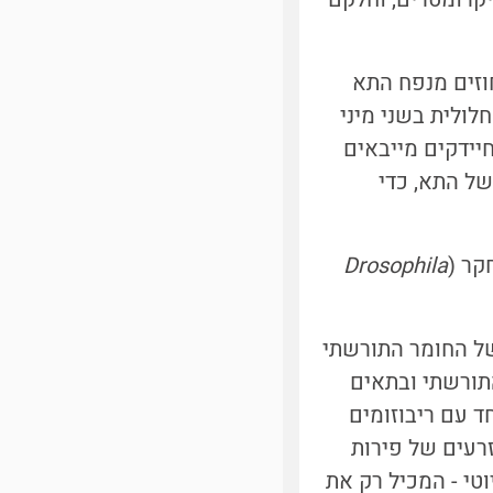
קית, שתופסת נפח של 80-65 אחוזים מנפח התא
ית) הוא 5-2.5 מיקרומטרים. החלולית בשני מיני
יידקים מייבאים
של התא, כדי
קר (
Drosophila
של החומר התורשתי
תורשתי ובתאים
ד עם ריבוזומים
נה פפין (pepin) בגלל דמיונו לזרעים של פירות
א איקריוטי - המכיל רק את