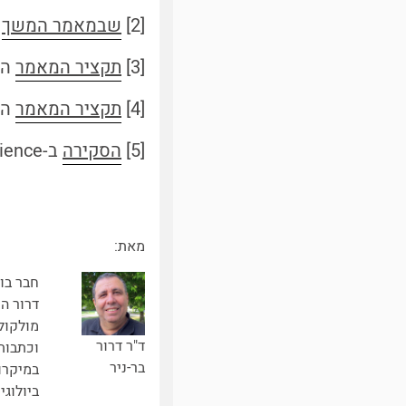
[2]
שבמאמר המשך
מ
[3]
תקציר המאמר
המקו
[4]
תקציר המאמר
המקו
[5]
הסקירה
ב-Science על התגלית
מאת:
חבר בו
דרור הו
מולקול
ד"ר דרור
וכתבות
בר-ניר
במיקרוב
ביולוגי