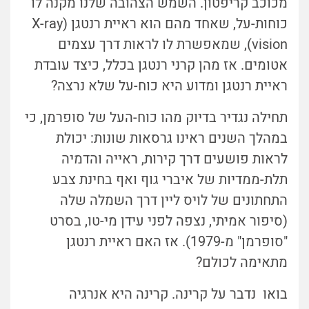
מכוכב קריפטון. השמש הצהובה שלנו מקנה לו
כוחות-על, שאחד מהם הוא ראיית רנטגן (X-ray
vision), שמאפשרת לו לראות דרך עצמים
אטומים. אז מהן קרני רנטגן בכלל, כיצד עובדת
ראיית רנטגן ומדוע היא כוח-על שלא נרצה?
תחילה נגדיר בדיוק מהו כוח-העל של סופרמן, כי
במהלך השנים ראינו גרסאות שונות: יכולת
לראות פושעים דרך קירות, ראייה והדמיה
תלת-ממדיות של איברי גוף ואף בחינת צבע
התחתונים של לויס ליין דרך השמלה שלה
(סיפור אמיתי, נצפה לפני עידן מי-טו, בסרט
"סופרמן" מ-1979). אז האם ראיית רנטגן
מתאימה לכולם?
בואו נדבר על קרינה. קרינה היא אנרגיה