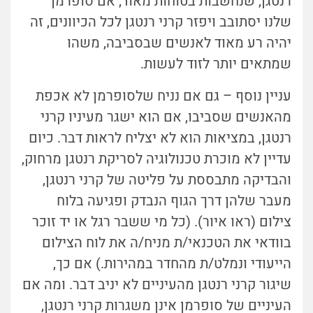
רנטגן, שנחשבות בטוחות מאוד, אם סופרמן
שלנו יסתובב ויפזר קרני רנטגן לכל הכיוונים, זה
יהיה רע מאוד לאנשים שבסביבה, משהו
שמתאים יותר לזוד לעשות.
עניין נוסף – גם אם נניח שלסופרמן לא אכפת
מהאנשים שסביבו, אם הוא ישגר מעיניו קרני
רנטגן, במציאות הוא לא יצליח לראות דבר. כיום
עדיין לא מוכרת טכנולוגיה לסריקת רנטגן מרחוק,
והבדיקה מתבססת על פליטה של קרני רנטגן,
מעבר שלהן דרך הגוף הנבדק ופגיעה בלוח
צילום (ראו איור). (כל מי ששבר רגל או יד זוכר
בוודאי את הטכנאי/ת מניח/ה את לוח הצילום
הייעודי ונמלט/ת מהחדר במהירות.) אם כך,
שיגור קרני רנטגן מהעיניים לא יניב דבר. ומה אם
העיניים של סופרמן אינן משגרות קרני רנטגן,