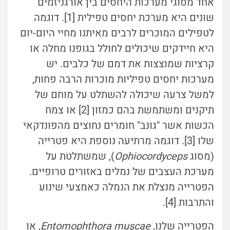
אחד מסוגי מערכות היחסים בין אורגניזמים
שונים היא מערכת יחסים טפילית [1]. דוגמה
לטפילים המוכרים לרבים מאיתנו מחיי היום-יום
היא חיידקים שיכולים לחולל בגופנו מחלה או
קרציות שמוצצות את דמם של כלבים. יש
מערכות יחסים טפיליות מוכרות הרבה פחות,
למשל צרעה שיכולה להשתלט על מוחם של
תיקנים ומשתמשת בהם כמזון [2] או צמח
הכשות אשר "גונב" חומרים נחוצים מהפונדקאי
שלו [3]. דוגמה מרתיעה נוספת היא פטרייה
(מסוג
Ophiocordyceps
), שמשתלטת על
מערכת העצבים של נמלים באזורים טרופיים.
הפטרייה מנצלת את הנמלה כאמצעי שינוע
והתרבות [4].
הפטרייה שלנו,
Entomophthora muscae,
או