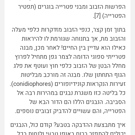
הפרשות הזבוב ומבני פטרייה בוגרים (תפטיר
הפטרייה) [7].
בתוך זמן קצר, כנפי הזבוב מזדקרות כלפי מעלה
והזבוב מת, אך בתנוחה שגורמת לו להיראות
כאילו הוא עדיין בין החיים! לאחר מכן, מבנה
פטרייתי ספוגי הדומה לצמר גפן מתחיל לפרוץ
מחלל הבטן של הזבוב כלפי חוץ ועוטף את פלג
הגוף התחתון שלו. מבנה זה מורכב מבליטות
זעירות הנקראות קונידיופורים (conidiophores).
כל בליטה כזו משגרת נבגים במהירות רבה אל
הסביבה. הנבגים הללו הם הדור הבא של
הפטרייה, והם עשויים להדביק זבובים נוספים.
איך מתבצעת ההדבקה בטבע? קודם כול, הנבגים
יכולים להתפזר ברוח באופן טבעי ולנחות בכל