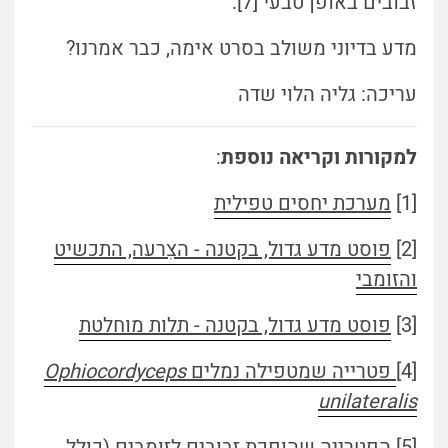
זבובים באופן טבעי [7].
מדע בדיוני משולב בסרט אימה, כבר אמרנו?
עריכה: גליה הלוי שדה
למקורות וקריאה נוספת
:
[1]
מערכת יחסים טפילית
[2]
פוסט מדע גדול, בקטנה - הצִרעה, התכשיט
והזומבי
[3]
פוסט מדע גדול, בקטנה - תלות מוחלטת
[4]
פטרייה שמטפילה נמלים
Ophiocordyceps
unilateralis
[5]
הפטרייה שהופכת זבובים לזומבים (כולל