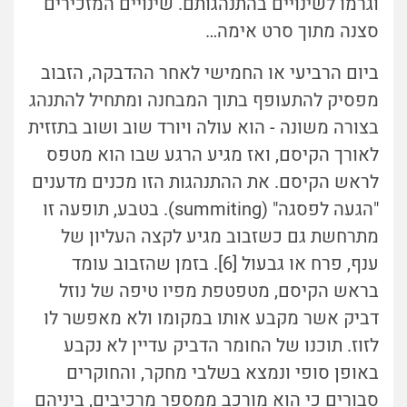
וגרמו לשינויים בהתנהגותם. שינויים המזכירים
סצנה מתוך סרט אימה…
ביום הרביעי או החמישי לאחר ההדבקה, הזבוב
מפסיק להתעופף בתוך המבחנה ומתחיל להתנהג
בצורה משונה - הוא עולה ויורד שוב ושוב בתזזית
לאורך הקיסם, ואז מגיע הרגע שבו הוא מטפס
לראש הקיסם. את ההתנהגות הזו מכנים מדענים
"הגעה לפסגה" (summiting). בטבע, תופעה זו
מתרחשת גם כשזבוב מגיע לקצה העליון של
ענף, פרח או גבעול [6]. בזמן שהזבוב עומד
בראש הקיסם, מטפטפת מפיו טיפה של נוזל
דביק אשר מקבע אותו במקומו ולא מאפשר לו
לזוז. תוכנו של החומר הדביק עדיין לא נקבע
באופן סופי ונמצא בשלבי מחקר, והחוקרים
סבורים כי הוא מורכב ממספר מרכיבים, ביניהם