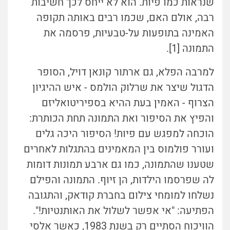
שנראות כמו פיות. הוא לא ייחס לכך חשיבות
רבה, אולם האם, שכמו רבים באותה תקופה
האמינה בתופעות על-טבעיות, פרסמה את
התמונה [1].
למרבה הפלא, גם ארתור קונאן דויל, הסופר
הדגול שיצר את שרלוק הולמס - איש ההיגיון
הצרוף - האמין בעת ההיא בספיריטואליזם
והפיץ את הסיפור ואת התמונה תחת הכותרת:
הוכחה למפגש עם פיות! הסיפור היכה גלים
ועורר פולמוס בין המאמינים בהתגלות לאחרים
שטענו שהתמונה, כמו גם ארבע תמונות דומות
לה שפרסמו הילדות, הן זיוף. התמונה והפילם
נשלחו למומחי צילום בחברת קודאק, והתגובה
הפתיעה: "אי אפשר לשלול את האותנטיות!".
הוויכוח הסתיים רק בשנת 1983, כאשר אלסי