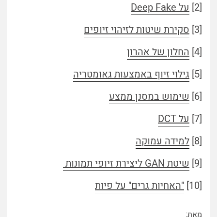
[2]
על Deep Fake
[3]
סקירת שיטות לזיהוי זיופים
[4]
החלון של אהרון
[5]
גילוי זיוף באמצעות גאומטריה
[6]
שימוש במסנן ממצע
[7]
על DCT
[8]
למידה עמוקה
[9]
שיטת GAN ליצירת זיופי תמונות
[10]
"האחיות גרים" על פיות
מאת: