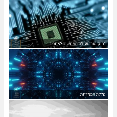
"חוק מור" ועולם המחשוב לאחריו
קללת הממדיות